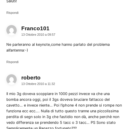
Saluti!
Rispondi
Franco101
dice:
13 Ottobre 2010 a 09:57
Ne parleranno al keynote,come hanno parlato del problema
all’antenna:-)
Rispondi
roberto
dice:
13 Ottobre 2010 a 11:32
Il mio 3g doveva scoppiare in 1000 pezzi invece va che una
bomba ancora oggi, poi il 3gs doveva bruciare l’attacco del
cavetto… e invece niente… Poi l’iphone 4 non prende si rompe non
funziona ecc ecc…. Nulla di tutto questo tranne una piccolissima
perdita di segn solo in 3g che fastidio non dà, anche perchè non
vedo differenza se prendendo 5 tacc o 3 tacc… PS Sono stato
Semplicemente un Ragazzo fortunato???