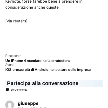
Keynote, forse farebbe bene a prendere in
considerazione anche queste.
[via reuters]
CONTRASSEGNATO
DA UNA SCRITTA:
alluminosilicato
Navigazione
Precedente
analisi
Un iPhone 4 mandato nella stratosfera
articoli
iPhone
Avanti
4
iOS cresce più di Android nel settore delle imprese
Partecipa alla conversazione
10 Comments
giuseppe
dice: