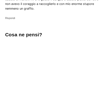
non avevo il coraggio a raccoglierlo e con mio enorme stupore
nemmeno un graffio.
Rispondi
Lascia
Cosa ne pensi?
un
commento