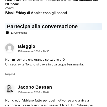
articoli
l’iPhone
Avanti
Black Friday di Apple: ecco gli sconti
Partecipa alla conversazione
13 Comments
taleggio
dice:
25 Novembre 2010 a 10:33
Non mi sembra una grande soluzione o.O
Un cacciavite Torx lo si trova in qualunque ferramenta.
Rispondi
Jacopo Bassan
dice:
25 Novembre 2010 a 10:47
Non credo l’abbiano fatto per quel motivo, se uno arriva a
comprarsi il case bianco e a disassemblare tutto l’iPhone per