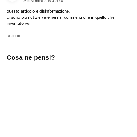
26 Novembre 2010 a 21:00
questo articolo è disinformazione.
ci sono più notizie vere nei ns. commenti che in quello che
inventate voi
Rispondi
Lascia
Cosa ne pensi?
un
commento