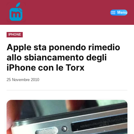
Vai
al
Menu
contenuto
PUBBLICATO
IPHONE
IN
Apple sta ponendo rimedio
allo sbiancamento degli
iPhone con le Torx
da
25 Novembre 2010
Kiro