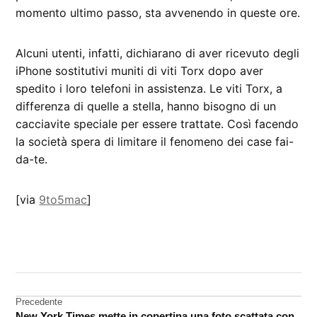
momento ultimo passo, sta avvenendo in queste ore.
Alcuni utenti, infatti, dichiarano di aver ricevuto degli
iPhone sostitutivi muniti di viti Torx dopo aver
spedito i loro telefoni in assistenza. Le viti Torx, a
differenza di quelle a stella, hanno bisogno di un
cacciavite speciale per essere trattate. Così facendo
la società spera di limitare il fenomeno dei case fai-
da-te.
[via
9to5mac
]
CONTRASSEGNATO
DA UNA SCRITTA:
iPhone
4
Navigazione
Precedente
New York Times mette in copertina una foto scattata con