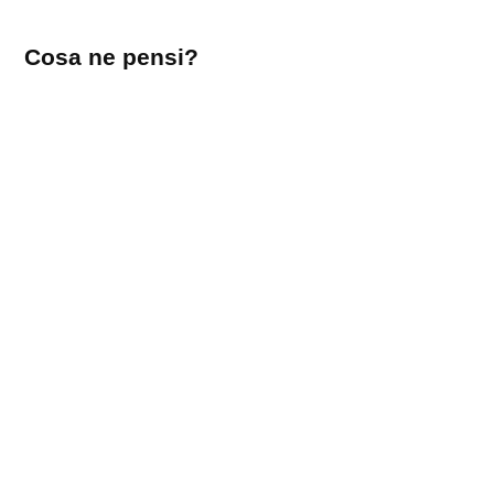
Lascia
Cosa ne pensi?
un
commento