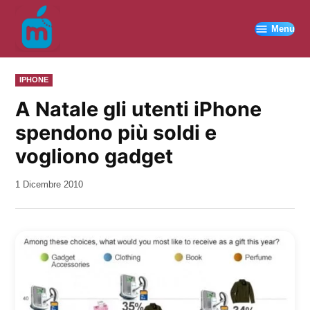
Vai
al
Menu
contenuto
PUBBLICATO
IPHONE
IN
A Natale gli utenti iPhone
spendono più soldi e
vogliono gadget
da
1 Dicembre 2010
Kiro