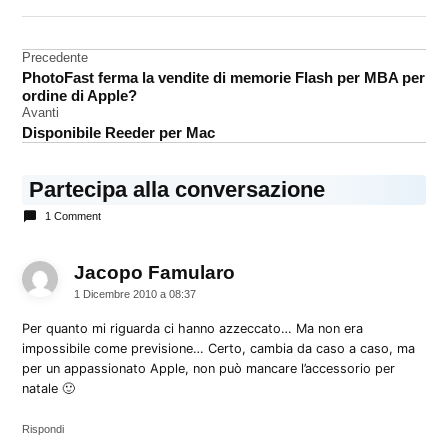
DA UNA SCRITTA:
analisi
Navigazione
Precedente
iPhone
PhotoFast ferma la vendite di memorie Flash per MBA per
articoli
Natale
ordine di Apple?
Avanti
shopping
Disponibile Reeder per Mac
Partecipa alla conversazione
1 Comment
Jacopo Famularo
dice:
1 Dicembre 2010 a 08:37
Per quanto mi riguarda ci hanno azzeccato… Ma non era
impossibile come previsione… Certo, cambia da caso a caso, ma
per un appassionato Apple, non può mancare l’accessorio per
natale 🙂
Rispondi