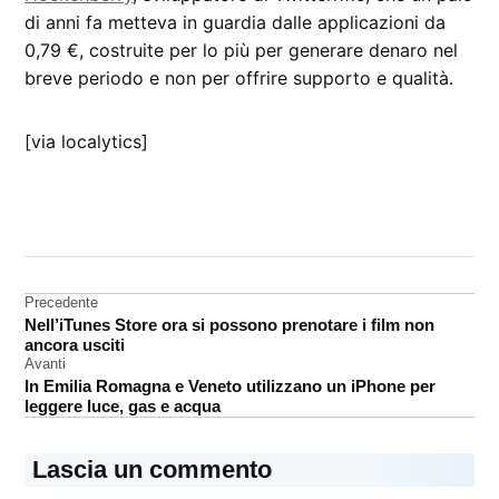
di anni fa metteva in guardia dalle applicazioni da
0,79 €, costruite per lo più per generare denaro nel
breve periodo e non per offrire supporto e qualità.
[via localytics]
CONTRASSEGNATO
DA UNA SCRITTA:
analisi
Navigazione
Precedente
App
Nell’iTunes Store ora si possono prenotare i film non
Store
articoli
ancora usciti
sviluppatori
Avanti
In Emilia Romagna e Veneto utilizzano un iPhone per
tendenze
leggere luce, gas e acqua
Lascia un commento