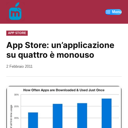
Vai
al
Menu
contenuto
PUBBLICATO
APP STORE
IN
App Store: un’applicazione
su quattro è monouso
da
2 Febbraio 2011
Kiro