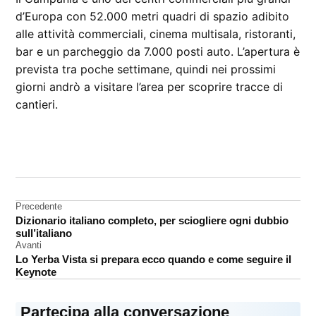
d’Europa con 52.000 metri quadri di spazio adibito
alle attività commerciali, cinema multisala, ristoranti,
bar e un parcheggio da 7.000 posti auto. L’apertura è
prevista tra poche settimane, quindi nei prossimi
giorni andrò a visitare l’area per scoprire tracce di
cantieri.
CONTRASSEGNATO
DA UNA SCRITTA:
Apple
Store
Navigazione
Precedente
Dizionario italiano completo, per sciogliere ogni dubbio
Campania
articoli
sull’italiano
Rumors
Avanti
Lo Yerba Vista si prepara ecco quando e come seguire il
Keynote
Partecipa alla conversazione