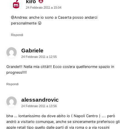
kiro
dice:
24 Febbraio 2011 a 15:04
@Andrea: anche io sono a Caserta posso andarci
personalmente 😛
Rispondi
Gabriele
dice:
24 Febbraio 2011 a 12:55
Grande!!! Nella mia città!!! Ecco cos’era quell’enorme spazio in
progress!!!!
Rispondi
alessandrovic
dice:
24 Febbraio 2011 a 13:56
bha … lontanissimo da dove abito io ( Napoli Centro ) …. però
andrò a visitarlo comunque, anche se sinceramente preferisco gli
apple retail tipo quello dalle parti di via roma o a via rossini