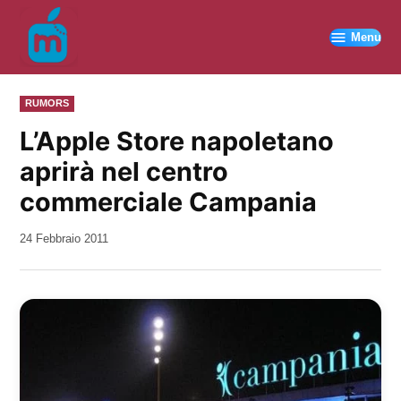
Vai
al
Menu
contenuto
PUBBLICATO
RUMORS
IN
L’Apple Store napoletano
aprirà nel centro
commerciale Campania
da
24 Febbraio 2011
Kiro