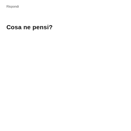
Rispondi
Lascia
Cosa ne pensi?
un
commento