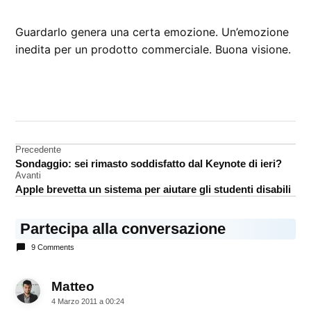
Guardarlo genera una certa emozione. Un’emozione
inedita per un prodotto commerciale. Buona visione.
CONTRASSEGNATO
DA UNA SCRITTA:
iPad
Navigazione
Precedente
video
Sondaggio: sei rimasto soddisfatto dal Keynote di ieri?
articoli
Avanti
Apple brevetta un sistema per aiutare gli studenti disabili
Partecipa alla conversazione
9 Comments
Matteo
dice:
4 Marzo 2011 a 00:24