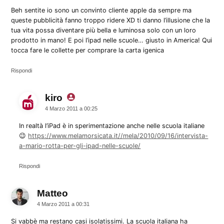
Beh sentite io sono un convinto cliente apple da sempre ma
queste pubblicità fanno troppo ridere XD ti danno l’illusione che la
tua vita possa diventare più bella e luminosa solo con un loro
prodotto in mano! E poi l’ipad nelle scuole… giusto in America! Qui
tocca fare le collette per comprare la carta igenica
Rispondi
kiro
dice:
4 Marzo 2011 a 00:25
In realtà l’iPad è in sperimentazione anche nelle scuola italiane
😉
https://www.melamorsicata.it//mela/2010/09/16/intervista-
a-mario-rotta-per-gli-ipad-nelle-scuole/
Rispondi
Matteo
dice:
4 Marzo 2011 a 00:31
Si vabbè ma restano casi isolatissimi. La scuola italiana ha