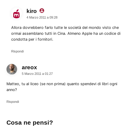
kiro
dice:
4 Marzo 2011 a 09:28
Allora dovrebbero farlo tutte le società del mondo visto che
ormai assemblano tutti in Cina. Almeno Apple ha un codice di
condotta per i fornitori.
Rispondi
areox
dice:
5 Marzo 2011 a 01:27
Matteo, tu al liceo (se non prima) quanto spendevi di libri ogni
anno?
Rispondi
Lascia
Cosa ne pensi?
un