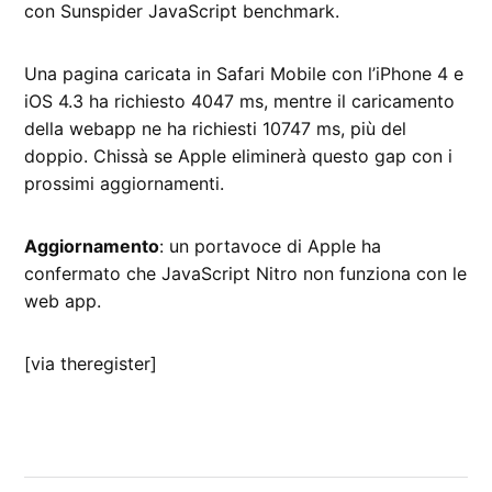
con Sunspider JavaScript benchmark.
Una pagina caricata in Safari Mobile con l’iPhone 4 e
iOS 4.3 ha richiesto 4047 ms, mentre il caricamento
della webapp ne ha richiesti 10747 ms, più del
doppio. Chissà se Apple eliminerà questo gap con i
prossimi aggiornamenti.
Aggiornamento
: un portavoce di Apple ha
confermato che JavaScript Nitro non funziona con le
web app.
[via theregister]
CONTRASSEGNATO
DA UNA SCRITTA:
iOS