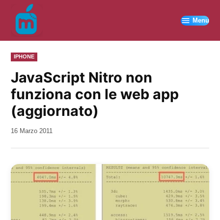
Vai
al
Menu
contenuto
PUBBLICATO
IPHONE
IN
JavaScript Nitro non
funziona con le web app
(aggiornato)
da
16 Marzo 2011
Kiro