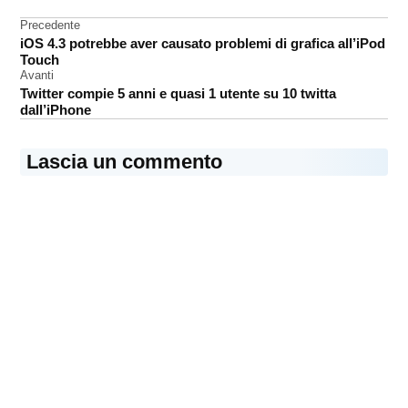
4.3
Navigazione
Precedente
Safari
iOS 4.3 potrebbe aver causato problemi di grafica all’iPod
articoli
Mobile
Touch
Avanti
web
Twitter compie 5 anni e quasi 1 utente su 10 twitta
app
dall’iPhone
Lascia un commento