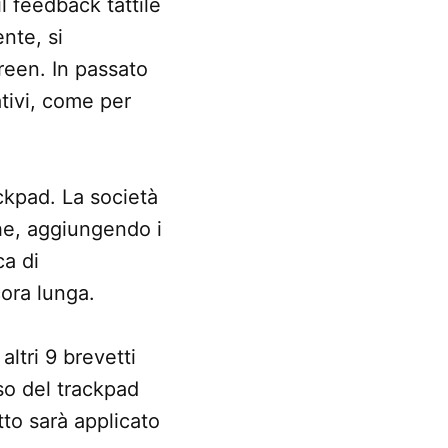
il feedback tattile
nte, si
reen. In passato
ativi, come per
ackpad. La società
che, aggiungendo i
ca di
cora lunga.
ltri 9 brevetti
so del trackpad
tto sarà applicato