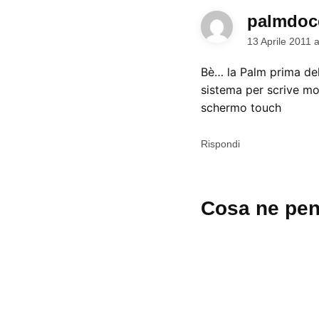
palmdoc
13 Aprile 2011 
Bè… la Palm prima del
sistema per scrive mo
schermo touch
Rispondi
Lascia
Cosa ne pen
un
commento