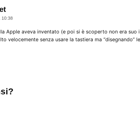
et
dice:
a 10:38
la Apple aveva inventato (e poi si è scoperto non era suo i
lto velocemente senza usare la tastiera ma “disegnando” le
si?