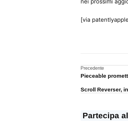
nei prossimi aggi
[via patentlyappl
CONTRASSEGNATO
DA UNA SCRITTA:
Brevetti
Navigazi
Precedente
gesture
Pieceable promett
articoli
multitouch
Scroll Reverser, i
Partecipa a