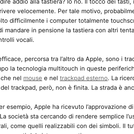
dire addio alla tastiera? Io no. Il tocco dei tasti, 
rivere velocemente. Per tale motivo, probabilme
to difficilmente i computer totalmente touchsc
i mandare in pensione la tastiera con altri tent
rolli vocali.
fficace, percorsa tra l’altro da Apple, sono i tr
mpo la tecnologia multitouch in queste periferi
anche nel
mouse
e nel
trackpad esterno
. La ricer
el trackpad, però, non è finita. La strada è an
 esempio, Apple ha ricevuto l’approvazione di a
. La società sta cercando di rendere semplice l’u
li, come quelli realizzabili con dei simboli. Il tu