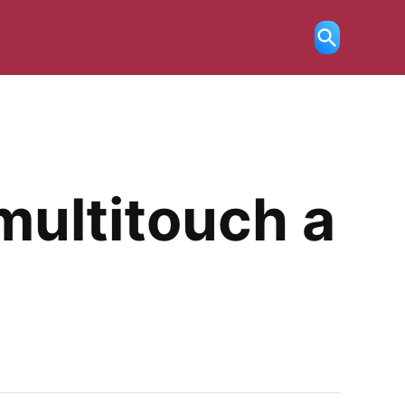
Ricerca
aperta
multitouch a