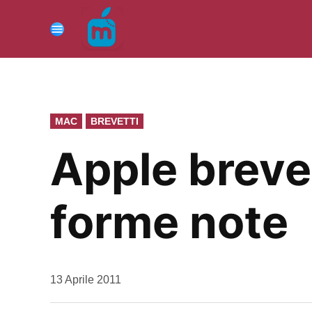
Vai
al
Menu
contenuto
PUBBLICATO
MAC
BREVETTI
IN
Apple breve
forme note
da
13 Aprile 2011
Kiro