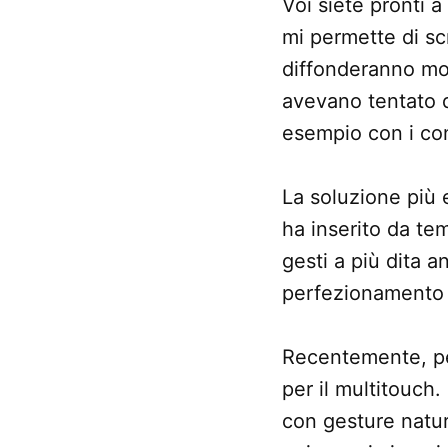
Voi siete pronti a 
mi permette di sc
diffonderanno mol
avevano tentato d
esempio con i cont
La soluzione più e
ha inserito da te
gesti a più dita 
perfezionamento d
Recentemente, per
per il multitouch
con gesture natura