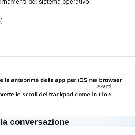
ornamenti del sistema operativo.
e]
one
e le anteprime delle app per iOS nei browser
Avanti
nverte lo scroll del trackpad come in Lion
lla conversazione