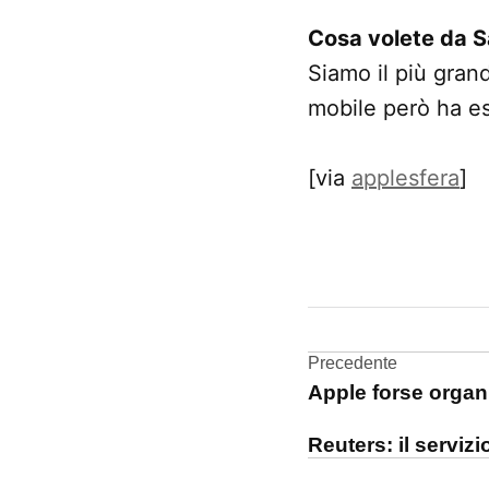
Cosa volete da 
Siamo il più gran
mobile però ha es
[via
applesfera
]
CONTRASSEGNATO
DA UNA SCRITTA:
Apple
Navigazi
Precedente
conferenza
Apple forse organi
stampa
articoli
Tim
Reuters: il serviz
Cook