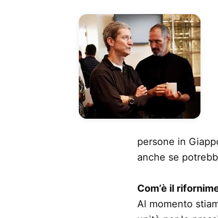
persone in Giappo
anche se potrebbe
Com’è il rifornim
Al momento stiamo 