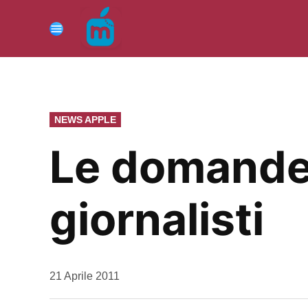
Vai
al
Menu
contenuto
PUBBLICATO
NEWS APPLE
IN
Le domande 
giornalisti
da
21 Aprile 2011
Kiro