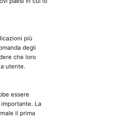
vi paesi in cui lo
icazioni più
 domanda degli
dere che loro
za utente.
ebbe essere
e importante. La
male il prima