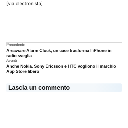
[via electronista]
CONTRASSEGNATO
DA UNA SCRITTA:
Apple
Navigazione
Precedente
Brevetti
Areaware Alarm Clock, un case trasforma l’iPhone in
articoli
Kodak
radio sveglia
Avanti
Anche Nokia, Sony Ericsson e HTC vogliono il marchio
App Store libero
Lascia un commento