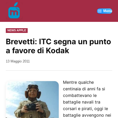
Vai
al
Menu
contenuto
PUBBLICATO
NEWS APPLE
IN
Brevetti: ITC segna un punto
a favore di Kodak
da
13 Maggio 2011
Kiro
Mentre qualche
centinaia di anni fa si
combattevano le
battaglie navali tra
corsari e pirati, oggi le
battaglie avvengono nei