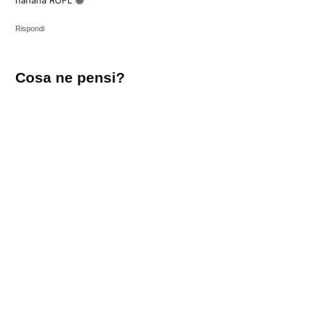
hahaha ROFL 😀
Rispondi
Lascia
Cosa ne pensi?
un
commento