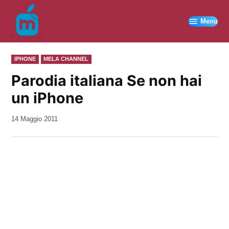
Vai
al
Menu
contenuto
PUBBLICATO
IPHONE
MELA CHANNEL
IN
Parodia italiana Se non hai
un iPhone
da
14 Maggio 2011
Kiro