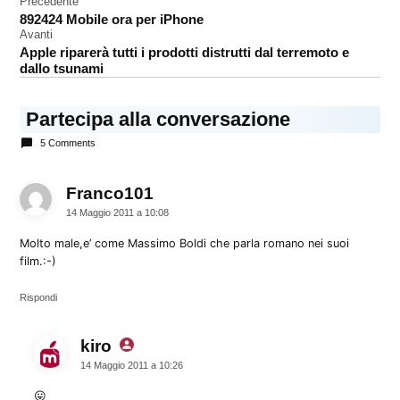
Navigazione
Precedente
parodia
892424 Mobile ora per iPhone
articoli
video
Avanti
Apple riparerà tutti i prodotti distrutti dal terremoto e
dallo tsunami
Partecipa alla conversazione
5 Comments
Franco101
dice:
14 Maggio 2011 a 10:08
Molto male,e’ come Massimo Boldi che parla romano nei suoi
film.:-)
Rispondi
kiro
dice:
14 Maggio 2011 a 10:26
😛