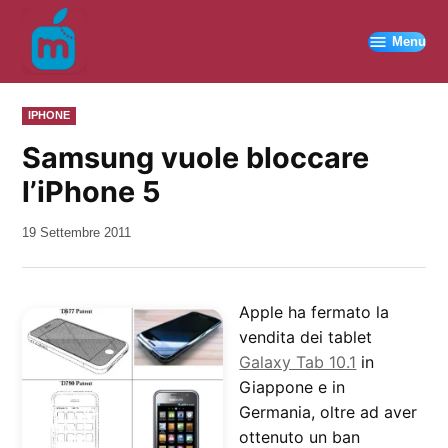
Vai
al
Menu
contenuto
PUBBLICATO
IPHONE
IN
Samsung vuole bloccare
l’iPhone 5
da
19 Settembre 2011
Kiro
Apple ha fermato la
vendita dei tablet
Galaxy Tab 10.1
in
Giappone e in
Germania, oltre ad aver
ottenuto un ban