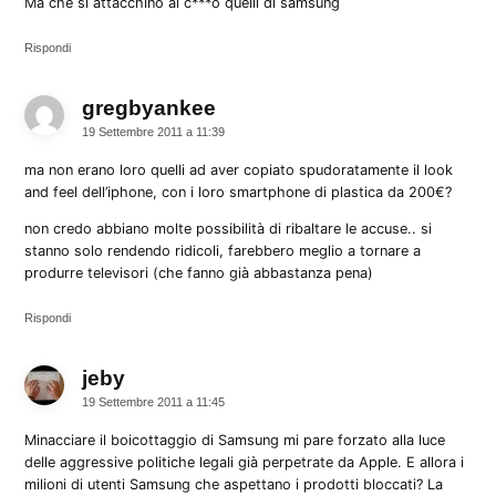
Ma che si attacchino al c***o quelli di samsung
Rispondi
gregbyankee
dice:
19 Settembre 2011 a 11:39
ma non erano loro quelli ad aver copiato spudoratamente il look
and feel dell’iphone, con i loro smartphone di plastica da 200€?
non credo abbiano molte possibilità di ribaltare le accuse.. si
stanno solo rendendo ridicoli, farebbero meglio a tornare a
produrre televisori (che fanno già abbastanza pena)
Rispondi
jeby
dice:
19 Settembre 2011 a 11:45
Minacciare il boicottaggio di Samsung mi pare forzato alla luce
delle aggressive politiche legali già perpetrate da Apple. E allora i
milioni di utenti Samsung che aspettano i prodotti bloccati? La