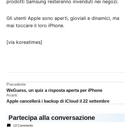
prodotti Samsung resteranno invenduti nei negozi.
Gli utenti Apple sono aperti, gioviali e dinamici, ma
mai toccare il loro iPhone.
[via koreatimes]
CONTRASSEGNATO
DA UNA SCRITTA:
iPhone
5
Navigazione
Precedente
patent
WeGuess, un quiz a risposta aperta per iPhone
articoli
troll
Avanti
Apple cancellerà i backup di iCloud il 22 settembre
Samsung
Partecipa alla conversazione
13 Comments