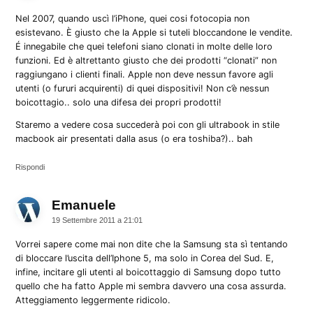
Nel 2007, quando uscì l’iPhone, quei cosi fotocopia non
esistevano. È giusto che la Apple si tuteli bloccandone le vendite.
É innegabile che quei telefoni siano clonati in molte delle loro
funzioni. Ed è altrettanto giusto che dei prodotti “clonati” non
raggiungano i clienti finali. Apple non deve nessun favore agli
utenti (o fururi acquirenti) di quei dispositivi! Non c’è nessun
boicottagio.. solo una difesa dei propri prodotti!
Staremo a vedere cosa succederà poi con gli ultrabook in stile
macbook air presentati dalla asus (o era toshiba?).. bah
Rispondi
Emanuele
dice:
19 Settembre 2011 a 21:01
Vorrei sapere come mai non dite che la Samsung sta sì tentando
di bloccare l’uscita dell’Iphone 5, ma solo in Corea del Sud. E,
infine, incitare gli utenti al boicottaggio di Samsung dopo tutto
quello che ha fatto Apple mi sembra davvero una cosa assurda.
Atteggiamento leggermente ridicolo.