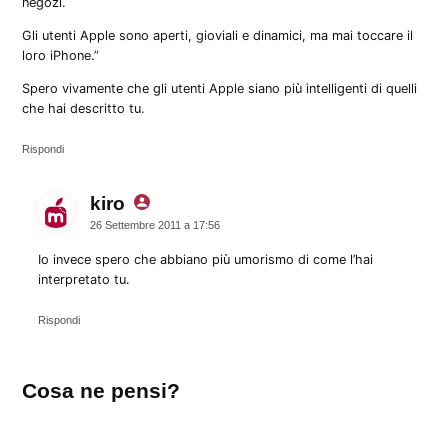
negozi.
Gli utenti Apple sono aperti, gioviali e dinamici, ma mai toccare il
loro iPhone.”
Spero vivamente che gli utenti Apple siano più intelligenti di quelli
che hai descritto tu.
Rispondi
kiro
dice:
26 Settembre 2011 a 17:56
Io invece spero che abbiano più umorismo di come l’hai
interpretato tu.
Rispondi
Lascia
Cosa ne pensi?
un
commento