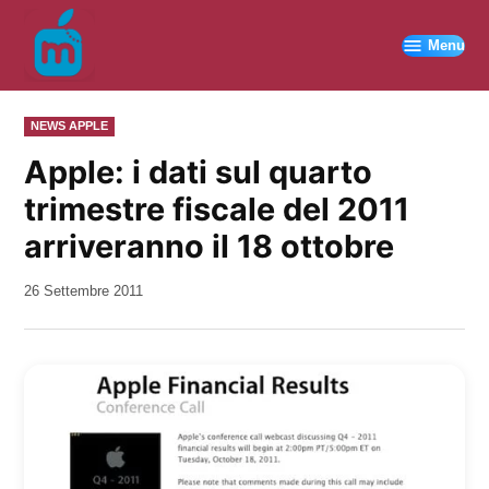
Vai
al
Menu
contenuto
PUBBLICATO
NEWS APPLE
IN
Apple: i dati sul quarto
trimestre fiscale del 2011
arriveranno il 18 ottobre
da
26 Settembre 2011
Kiro