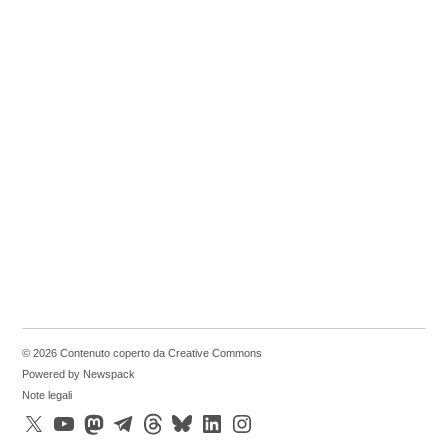
© 2026 Contenuto coperto da Creative Commons
Powered by Newspack
Note legali
X
YouTube
Mastodon
Telegram
Threads
Bluesky
LinkedIn
Instagram