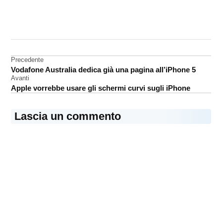
CONTRASSEGNATO
DA UNA SCRITTA:
Apple
Navigazione
Precedente
trimestre
Vodafone Australia dedica già una pagina all’iPhone 5
fiscale
articoli
Avanti
Apple vorrebbe usare gli schermi curvi sugli iPhone
Lascia un commento