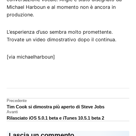
Michael Harboun e al momento non è ancora in
produzione.
L’esperienza d’uso sembra molto promettente.
Trovate un video dimostrativo dopo il continua.
[via michaelharboun]
CONTRASSEGNATO
DA UNA SCRITTA:
accessori
Navigazione
Precedente
auricolare
Tim Cook si dimostra più aperto di Steve Jobs
articoli
design
Avanti
Rilasciato iOS 5.0.1 beta e iTunes 10.5.1 beta 2
iPhone
Lascia un commento