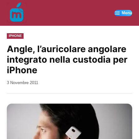
Vai
al
Menu
contenuto
PUBBLICATO
IPHONE
IN
Angle, l’auricolare angolare
integrato nella custodia per
iPhone
da
3 Novembre 2011
Kiro