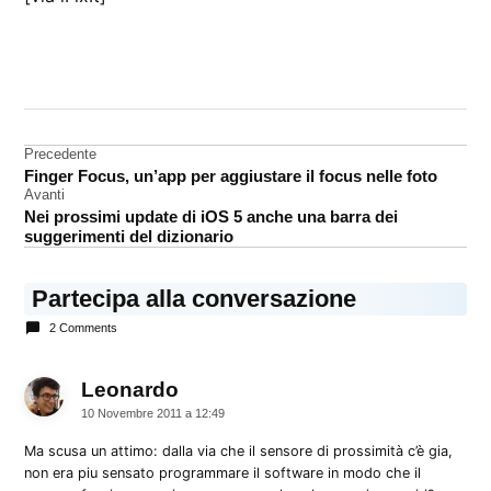
CONTRASSEGNATO
DA UNA SCRITTA:
iPhone
4S
Navigazione
Precedente
Finger Focus, un’app per aggiustare il focus nelle foto
sensore
articoli
Avanti
Siri
Nei prossimi update di iOS 5 anche una barra dei
suggerimenti del dizionario
Partecipa alla conversazione
2 Comments
Leonardo
dice:
10 Novembre 2011 a 12:49
Ma scusa un attimo: dalla via che il sensore di prossimità c’è gia,
non era piu sensato programmare il software in modo che il