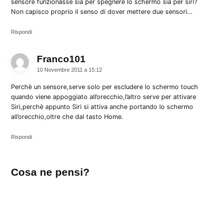
sensore funzionasse sia per spegnere lo schermo sia per siri?
Non capisco proprio il senso di dover mettere due sensori…
Rispondi
Franco101
dice:
10 Novembre 2011 a 15:12
Perchè un sensore,serve solo per escludere lo schermo touch
quando viene appoggiato all’orecchio,l’altro serve per attivare
Siri,perchè appunto Siri si attiva anche portando lo schermo
all’orecchio,oltre che dal tasto Home.
Rispondi
Lascia
Cosa ne pensi?
un
commento