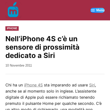
Vai
al
Menu
contenuto
PUBBLICATO
IPHONE
IN
Nell’iPhone 4S c’è un
sensore di prossimità
dedicato a Siri
da
10 Novembre 2011
Kiro
Chi ha un
iPhone 4S
sta imparando ad usare
Siri
,
anche se al momento solo in inglese. L’assistente
digitale di Apple può essere richiamato tenendo
premuto il pulsante Home per qualche secondo. C’è
un altro modo di richiamarlo, una modalità non