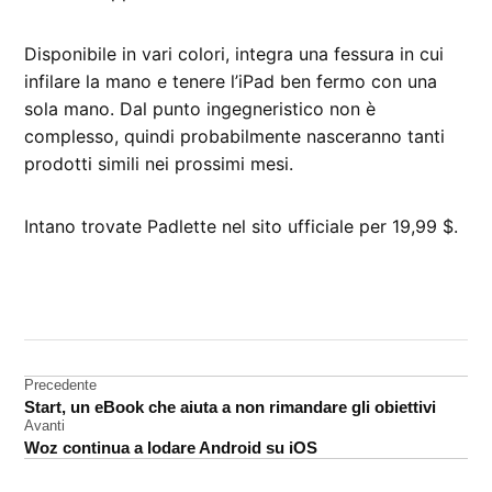
Disponibile in vari colori, integra una fessura in cui
infilare la mano e tenere l’iPad ben fermo con una
sola mano. Dal punto ingegneristico non è
complesso, quindi probabilmente nasceranno tanti
prodotti simili nei prossimi mesi.
Intano trovate Padlette nel sito ufficiale per 19,99 $.
CONTRASSEGNATO
DA UNA SCRITTA:
accessori
Navigazione
Precedente
iPad
Start, un eBook che aiuta a non rimandare gli obiettivi
articoli
Avanti
Woz continua a lodare Android su iOS