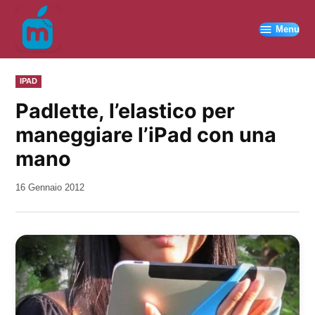
Vai
al
Menu
contenuto
PUBBLICATO
IPAD
IN
Padlette, l’elastico per
maneggiare l’iPad con una
mano
da
16 Gennaio 2012
Kiro