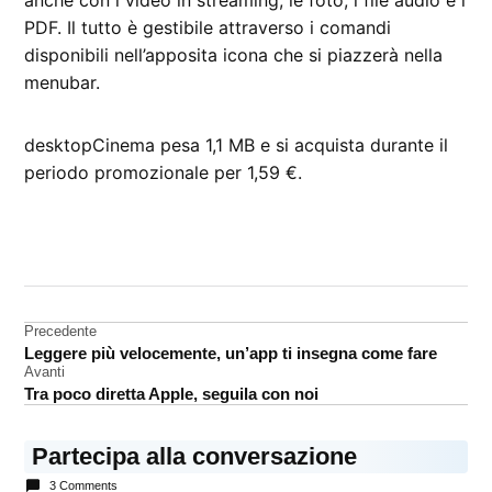
PDF. Il tutto è gestibile attraverso i comandi
disponibili nell’apposita icona che si piazzerà nella
menubar.
desktopCinema pesa 1,1 MB e si acquista durante il
periodo promozionale per 1,59 €.
CONTRASSEGNATO
DA UNA SCRITTA:
Mac
App
Navigazione
Precedente
Store
Leggere più velocemente, un’app ti insegna come fare
articoli
Avanti
Tra poco diretta Apple, seguila con noi
Partecipa alla conversazione
3 Comments