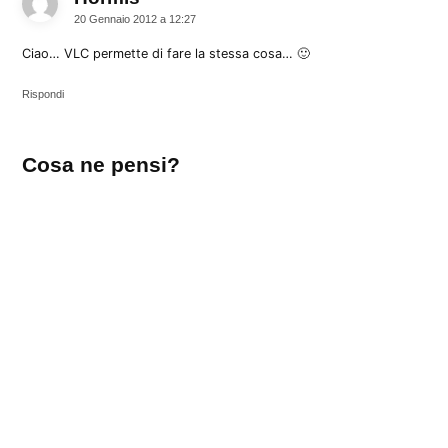
20 Gennaio 2012 a 12:27
Ciao… VLC permette di fare la stessa cosa… 🙂
Rispondi
Lascia
Cosa ne pensi?
un
commento