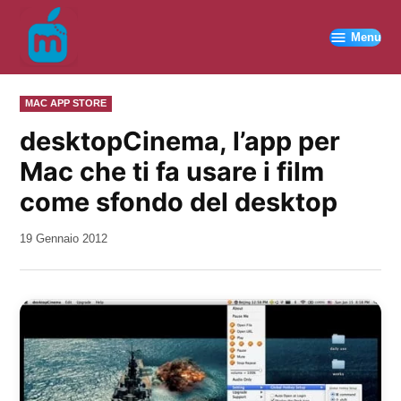
Vai
al
Menu
contenuto
PUBBLICATO
MAC APP STORE
IN
desktopCinema, l’app per
Mac che ti fa usare i film
come sfondo del desktop
da
19 Gennaio 2012
Kiro