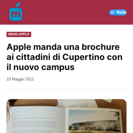
Vai
al
Menu
contenuto
PUBBLICATO
NEWS APPLE
IN
Apple manda una brochure
ai cittadini di Cupertino con
il nuovo campus
da
19 Maggio 2012
Kiro