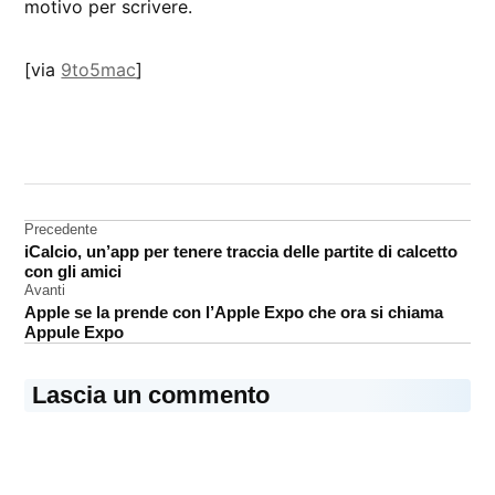
motivo per scrivere.
[via
9to5mac
]
CONTRASSEGNATO
DA UNA SCRITTA:
Apple
Navigazione
Precedente
Campus
iCalcio, un’app per tenere traccia delle partite di calcetto
articoli
Cupertino
con gli amici
Avanti
Apple se la prende con l’Apple Expo che ora si chiama
Appule Expo
Lascia un commento