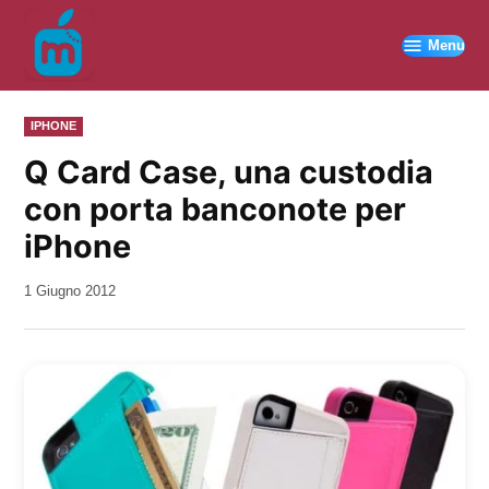
Vai
al
Menu
contenuto
PUBBLICATO
IPHONE
IN
Q Card Case, una custodia
con porta banconote per
iPhone
da
1 Giugno 2012
Kiro