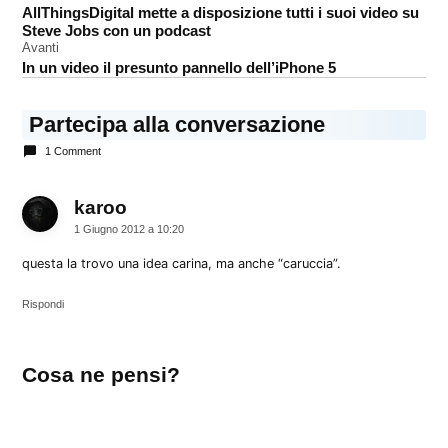
AllThingsDigital mette a disposizione tutti i suoi video su
articoli
Steve Jobs con un podcast
Avanti
In un video il presunto pannello dell’iPhone 5
Partecipa alla conversazione
1 Comment
karoo
dice:
1 Giugno 2012 a 10:20
questa la trovo una idea carina, ma anche “caruccia”.
Rispondi
Lascia
Cosa ne pensi?
un
commento