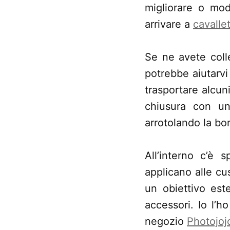
migliorare o mod
arrivare a
cavallet
Se ne avete colle
potrebbe aiutarvi 
trasportare alcun
chiusura con un
arrotolando la bo
All’interno c’è 
applicano alle cu
un obiettivo este
accessori. Io l’h
negozio
Photojoj