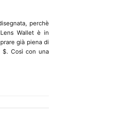
 disegnata, perchè
 Lens Wallet è in
mprare già piena di
79 $. Così con una