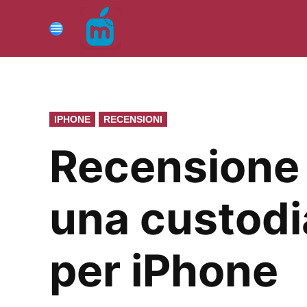
Vai
al
Menu
contenuto
PUBBLICATO
IPHONE
RECENSIONI
IN
Recensione 
una custodia
per iPhone