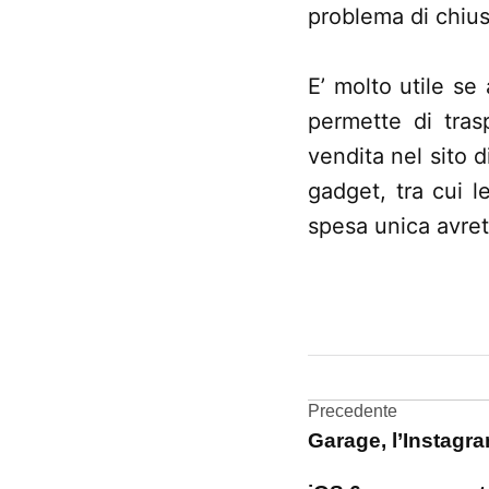
problema di chiusu
E’ molto utile se
permette di tras
vendita nel sito d
gadget, tra cui l
spesa unica avrete
CONTRASSEGNATO
DA UNA SCRITTA:
accessori
Navigazi
Precedente
iPhone
Garage, l’Instagr
articoli
recensione