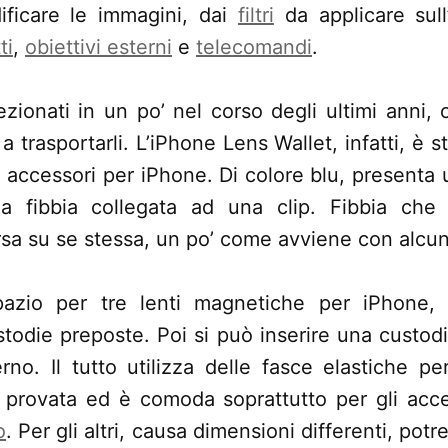
ificare le immagini, dai
filtri
da applicare sull
ti
,
obiettivi esterni
e
telecomandi
.
zionati in un po’ nel corso degli ultimi anni,
a trasportarli. L’iPhone Lens Wallet, infatti, è 
i accessori per iPhone. Di colore blu, present
a fibbia collegata ad una clip. Fibbia che s
rsa su se stessa, un po’ come avviene con alcuni 
spazio per tre lenti magnetiche per iPhone,
stodie preposte. Poi si può inserire una custodi
rno. Il tutto utilizza delle fasce elastiche pe
o provata ed è comoda soprattutto per gli acc
o
. Per gli altri, causa dimensioni differenti, po