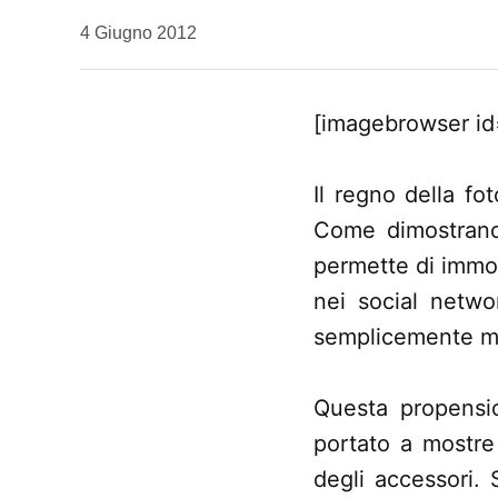
da
4 Giugno 2012
Kiro
[imagebrowser id
Il regno della fo
Come dimostran
permette di immor
nei social netwo
semplicemente mi
Questa propensio
portato a mostre
degli accessori. 