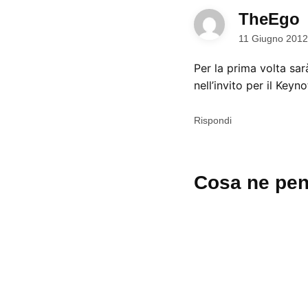
TheEgo
d
11 Giugno 2012
Per la prima volta sar
nell’invito per il Key
Rispondi
Lascia
Cosa ne pen
un
commento