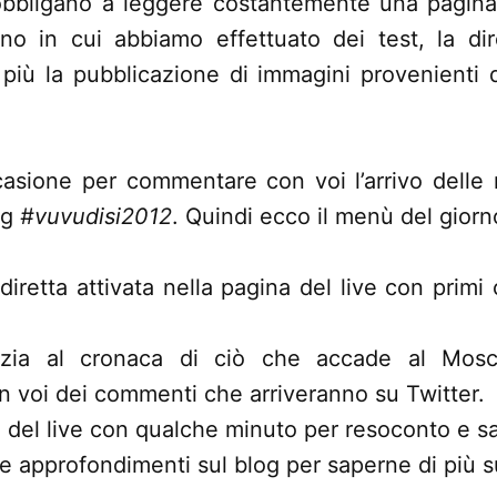
 obbligano a leggere costantemente una pagi
rno in cui abbiamo effettuato dei test, la di
iù la pubblicazione di immagini provenienti 
asione per commentare con voi l’arrivo delle 
ag
#vuvudisi2012
. Quindi ecco il menù del giorn
 diretta attivata nella pagina del live con prim
nizia al cronaca di ciò che accade al Mos
on voi dei commenti che arriveranno su Twitter.
e del live con qualche minuto per resoconto e sa
i e approfondimenti sul blog per saperne di più s