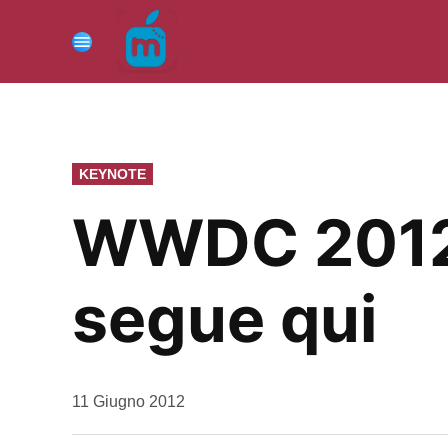
Vai
al
Menu
contenuto
PUBBLICATO
KEYNOTE
IN
WWDC 2012: 
segue qui
da
11 Giugno 2012
Kiro