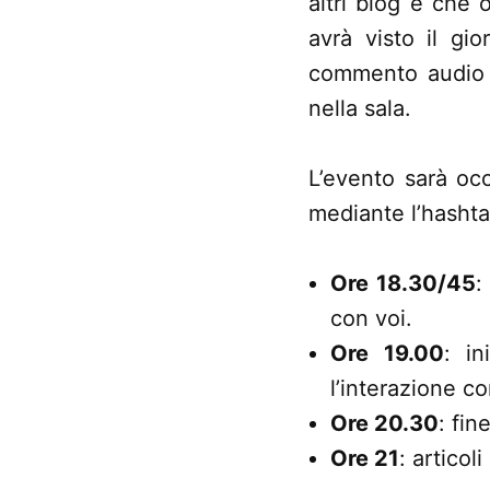
altri blog e che
avrà visto il gio
commento audio p
nella sala.
L’evento sarà occ
mediante l’hasht
Ore 18.30/45
:
con voi.
Ore 19.00
: i
l’interazione c
Ore 20.30
: fin
Ore 21
: articol