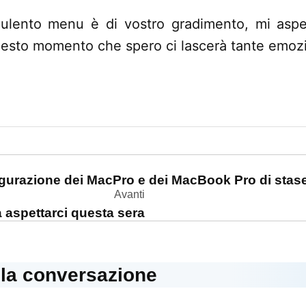
culento menu è di vostro gradimento, mi asp
esto momento che spero ci lascerà tante emozi
one
igurazione dei MacPro e dei MacBook Pro di stas
Avanti
aspettarci questa sera
lla conversazione