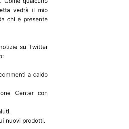
na. Come qualcuno
retta vedrà il mio
da chi è presente
notizie su Twitter
o:
i commenti a caldo
cone Center con
luti.
ui nuovi prodotti.