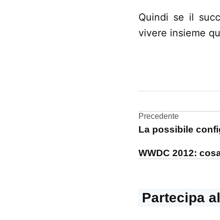
Quindi se il suc
vivere insieme qu
CONTRASSEGNATO
DA UNA SCRITTA:
Keynote
Navigazi
Precedente
streaming
La possibile conf
articoli
WWDC
2012
WWDC 2012: cosa 
Partecipa a