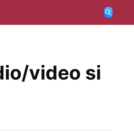
Ricerca
aperta
io/video si