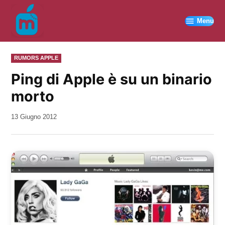
Vai
al
Menu
contenuto
PUBBLICATO
RUMORS APPLE
IN
Ping di Apple è su un binario
morto
da
13 Giugno 2012
Kiro