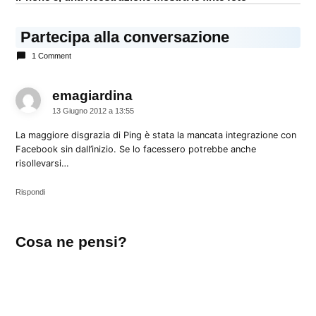
Partecipa alla conversazione
1 Comment
emagiardina
dice:
13 Giugno 2012 a 13:55
La maggiore disgrazia di Ping è stata la mancata integrazione con
Facebook sin dall’inizio. Se lo facessero potrebbe anche
risollevarsi…
Rispondi
Lascia
Cosa ne pensi?
un
commento