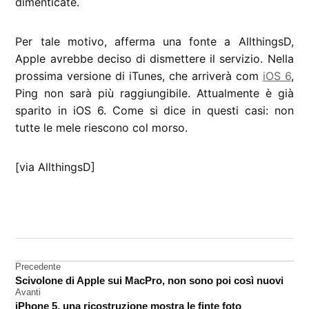
dimenticate.
Per tale motivo, afferma una fonte a AllthingsD,
Apple avrebbe deciso di dismettere il servizio. Nella
prossima versione di iTunes, che arriverà com
iOS 6
,
Ping non sarà più raggiungibile. Attualmente è già
sparito in iOS 6. Come si dice in questi casi: non
tutte le mele riescono col morso.
[via AllthingsD]
CONTRASSEGNATO
DA UNA SCRITTA:
Ping
Navigazione
Precedente
Rumors
Scivolone di Apple sui MacPro, non sono poi così nuovi
articoli
social
Avanti
network
iPhone 5, una ricostruzione mostra le finte foto