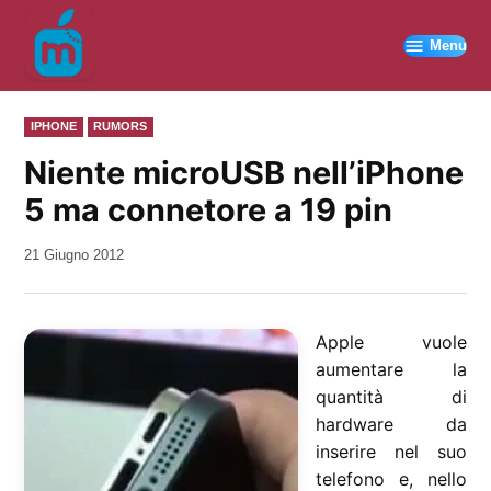
Vai
al
Menu
contenuto
PUBBLICATO
IPHONE
RUMORS
IN
Niente microUSB nell’iPhone
5 ma connetore a 19 pin
da
21 Giugno 2012
Kiro
Apple vuole
aumentare la
quantità di
hardware da
inserire nel suo
telefono e, nello