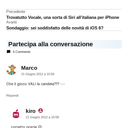
connettore
Navigazione
Precedente
iPhone
Trovatutto Vocale, una sorta di Siri all’italiana per iPhone
5
articoli
Avanti
Sondaggio: sei soddisfatto delle novità di iOS 6?
Partecipa alla conversazione
6 Comments
Marco
dice:
21 Giugno 2012 a 10:56
Che il gioco VALI la candela??? -.-
Rispondi
kiro
dice:
21 Giugno 2012 a 10:58
corretto grazie 😉