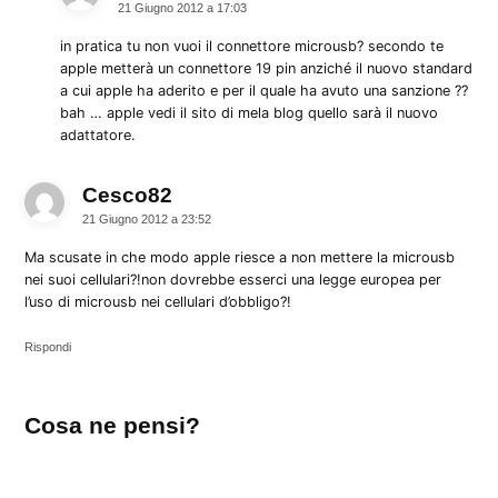
21 Giugno 2012 a 17:03
in pratica tu non vuoi il connettore microusb? secondo te
apple metterà un connettore 19 pin anziché il nuovo standard
a cui apple ha aderito e per il quale ha avuto una sanzione ??
bah … apple vedi il sito di mela blog quello sarà il nuovo
adattatore.
Cesco82
dice:
21 Giugno 2012 a 23:52
Ma scusate in che modo apple riesce a non mettere la microusb
nei suoi cellulari?!non dovrebbe esserci una legge europea per
l’uso di microusb nei cellulari d’obbligo?!
Rispondi
Lascia
Cosa ne pensi?
un
commento