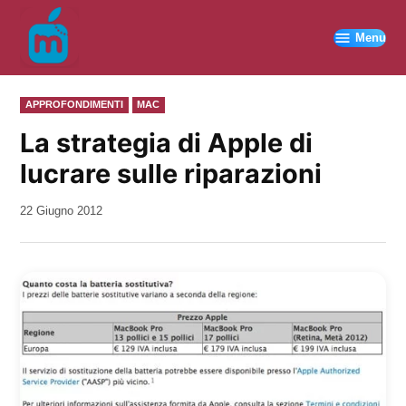
Vai
al
Menu
contenuto
PUBBLICATO
APPROFONDIMENTI
MAC
IN
La strategia di Apple di
lucrare sulle riparazioni
da
22 Giugno 2012
Kiro