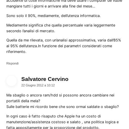
accidente di cose informatiche ma deve usare i computer de vuole
mangiare tutti i giorni e arrivare alla fine del mese…
Sono solo il 90%, mediamente, dell’utenza informatica.
Mediamente significa che quella percentuale varia leggermente
secondo l’analisi di mercato.
Quella da me rilevata, con un’analisi approssimativa, varia dall’85%
al 95% dell’utenza.In funzione dei parametri considerati come
riferimento.
Rispondi
Salvatore Cervino
dice:
22 Giugno 2012 a 10:12
Ma sbaglio o ancora ram/hdd si possono ancora cambiare nei
portatili della mela?
Sulle batterie mi ricordo bene che sono ormai saldate o sbaglio?
In ogni caso è fatto risaputo che Apple ha un costo di
manutenzione/assistenza costoso e salato , una politica logica e
fatta appositamente per la proporzione del prodotto.