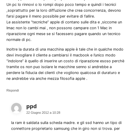
Un pc lo rinnovi o lo rompi dopo poco tempo e quindi i tecnici
,soprattutto per la loro diffuzione che crea concorrenza, devono
farsi pagare il meno possibile per evitare di fallire.
Le assistente “tecniche” apple di contano sulle dita e ,siccome un
Imac non lo cambi mai , non possono campare con 1 Mac in
riparazione ogni mese se si facessero pagare quando un tecnico
normale di pc.
Inoltre la durata di una macchina apple è tale che in qualche modo
devi invogliare il cliente a cambiarsi il macbook e l’unico modo
“indolore” è quello di inserire un costo di riparazione esoso perchè
tramite os non puo isolare le macchine senno si andrebbe a
perdere la fiducia dei clienti che vogliono qualcosa di duraturo e
ne andrebbe via anche mezza filosofia apple .
Rispondi
ppd
dice:
22 Giugno 2012 a 10:28
la ram è saldata sulla scheda madre. e gli ssd hanno un tipo di
connettore proprietario samsung che in giro non si trova. per