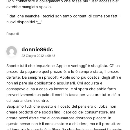
Ogni connettore o collegamento che fosse più “user accessible”
avrebbe mangiato spazio.
Fidati che neanche i tecnici son tanto contenti di come son fatti i
nuovi dispositivi ^__^
Rispondi
donnie86dc
dice:
22 Giugno 2012 a 09:48
Sapete tutti che l’equazione ‘Apple = vantaggi’ è sbagliata. C’è un
prezzo da pagare e quel prezzo è, e lo è sempre stato, il prezzo
dell’arte. Da sempre i prodotti Apple sono più costosi degli altri e
non mi pare sia obbligatorio acquistarli. Chi acquista è
consapevole, sa a cosa va incontro, e si spera che abbia fatto
preventivamente un paio di conti in tasca per valutare tutto ciò a
cui può andare incontro.
Sappiamo tutti che questo è il costo del pensiero di Jobs: non
creare prodotti che soddisfino i capricci del consumatore, ma
creare pezzi d’arte che al consumatore dovranno piacere. In
questo senso non è il consumatore a chiedere, ma è il produttore
ad imporre (e questa è la filosofia che dominava decenni fa anche