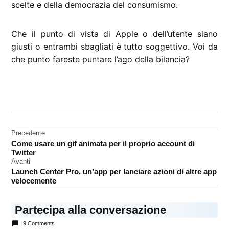
scelte e della democrazia del consumismo.
Che il punto di vista di Apple o dell’utente siano
giusti o entrambi sbagliati è tutto soggettivo. Voi da
che punto fareste puntare l’ago della bilancia?
CONTRASSEGNATO
DA UNA SCRITTA:
analisi
Navigazione
Precedente
approfondimenti
Come usare un gif animata per il proprio account di
articoli
strategia
Twitter
Avanti
Launch Center Pro, un’app per lanciare azioni di altre app
velocemente
Partecipa alla conversazione
9 Comments