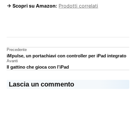
→ Scopri su Amazon:
Prodotti correlati
CONTRASSEGNATO
DA UNA SCRITTA:
accessori
Navigazione
Precedente
iPhone
iMpulse, un portachiavi con controller per iPad integrato
articoli
recensione
Avanti
Il gattino che gioca con l’iPad
Lascia un commento