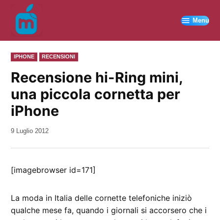
Vai
al
Menu
contenuto
PUBBLICATO
IPHONE
RECENSIONI
IN
Recensione hi-Ring mini,
una piccola cornetta per
iPhone
da
9 Luglio 2012
Kiro
[imagebrowser id=171]
La moda in Italia delle cornette telefoniche iniziò
qualche mese fa, quando i giornali si accorsero che i