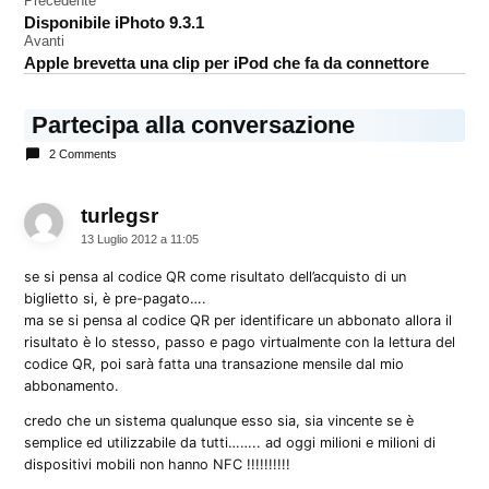
Navigazione
Precedente
codice
Disponibile iPhoto 9.3.1
QR
articoli
Avanti
smartphone
Apple brevetta una clip per iPod che fa da connettore
Partecipa alla conversazione
2 Comments
turlegsr
dice:
13 Luglio 2012 a 11:05
se si pensa al codice QR come risultato dell’acquisto di un
biglietto si, è pre-pagato….
ma se si pensa al codice QR per identificare un abbonato allora il
risultato è lo stesso, passo e pago virtualmente con la lettura del
codice QR, poi sarà fatta una transazione mensile dal mio
abbonamento.
credo che un sistema qualunque esso sia, sia vincente se è
semplice ed utilizzabile da tutti…….. ad oggi milioni e milioni di
dispositivi mobili non hanno NFC !!!!!!!!!!