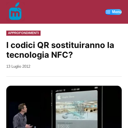
Vai
al
Menu
contenuto
PUBBLICATO
APPROFONDIMENTI
IN
I codici QR sostituiranno la
tecnologia NFC?
da
13 Luglio 2012
Kiro