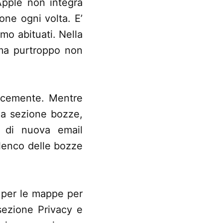
Apple non integra
ione ogni volta. E’
mo abituati. Nella
 ma purtroppo non
locemente. Mentre
lla sezione bozze,
 di nuova email
elenco delle bozze
i per le mappe per
 sezione Privacy e