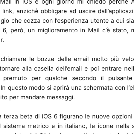
Mail in iOS e ogni giorno mi chiedo perchè 
i link, anzichè obbligare ad uscire dall’applicaz
io che cozza con l’esperienza utente a cui sia
 6, però, un miglioramento in Mail c’è stato,
r.
richiamare le bozze delle email molto più ve
ornare alla casella dell’email e poi entrare ne
r premuto per qualche secondo il pulsante
. In questo modo si aprirà una schermata con l’
bito per mandare messaggi.
la terza beta di iOS 6 figurano le nuove opzion
il sistema metrico e in italiano, le icone nella