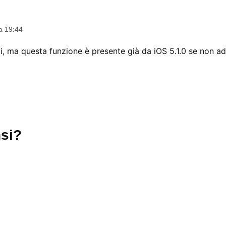
ce:
a 19:44
, ma questa funzione è presente già da iOS 5.1.0 se non addi
si?