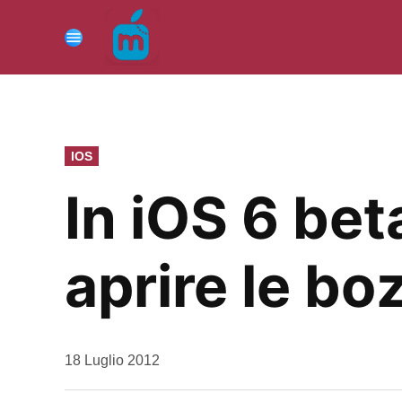
Vai
al
Menu
contenuto
PUBBLICATO
IOS
IN
In iOS 6 bet
aprire le bo
da
18 Luglio 2012
Kiro