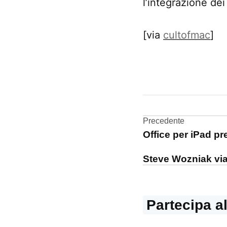
l’integrazione de
[via
cultofmac
]
CONTRASSEGNATO
DA UNA SCRITTA:
iOS
6
Navigazi
Precedente
Office per iPad p
Mail
articoli
Steve Wozniak via
Partecipa a