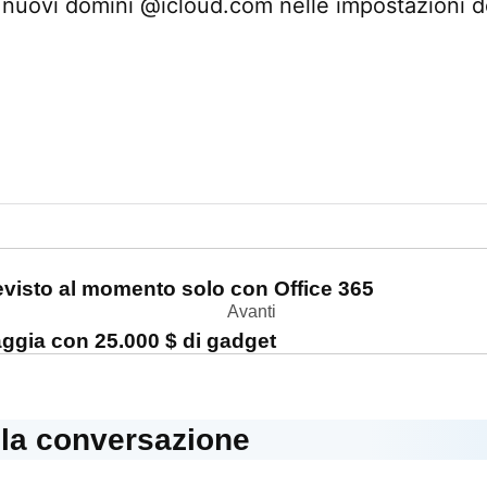
i nuovi domini @icloud.com nelle impostazioni 
one
revisto al momento solo con Office 365
Avanti
ggia con 25.000 $ di gadget
lla conversazione