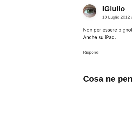
iGiulio
di
18 Luglio 2012 
Non per essere pignoli
Anche su iPad.
Rispondi
Lascia
Cosa ne pen
un
commento