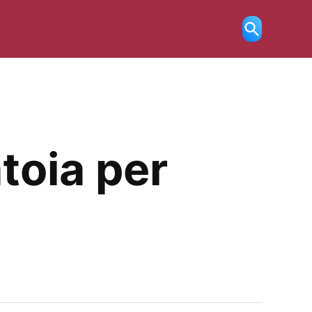
Ricerca
aperta
toia per