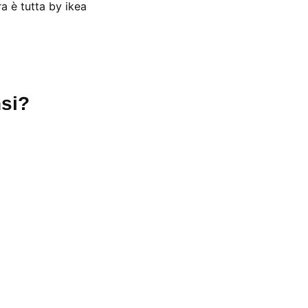
a è tutta by ikea
si?