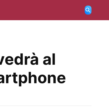
Ricerca
aperta
vedrà al
martphone