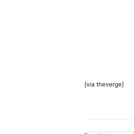
[via theverge]
CONTRASSEGNATO
DA UNA SCRITTA:
IKEA