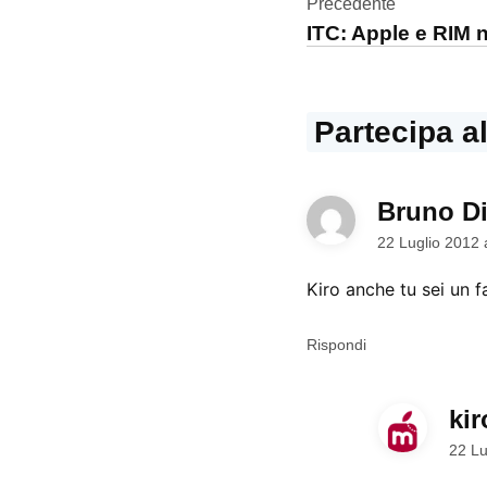
Navigazi
Precedente
realtà
ITC: Apple e RIM n
aumentata
articoli
Partecipa a
Bruno Di
22 Luglio 2012 
Kiro anche tu sei un f
Rispondi
kir
22 Lu