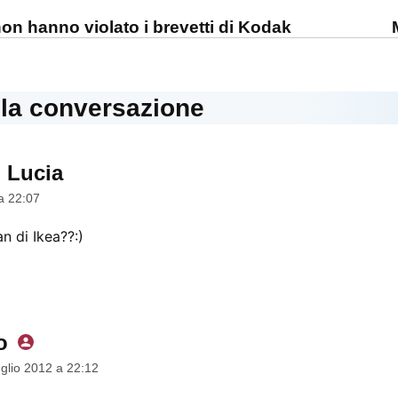
one
on hanno violato i brevetti di Kodak
lla conversazione
 Lucia
dice:
a 22:07
an di Ikea??:)
o
dice:
glio 2012 a 22:12