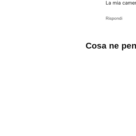
La mia camer
Rispondi
Lascia
Cosa ne pen
un
commento