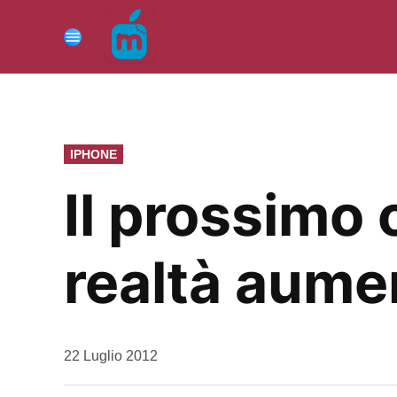
Vai
al
Menu
contenuto
PUBBLICATO
IPHONE
IN
Il prossimo 
realtà aume
da
22 Luglio 2012
Kiro