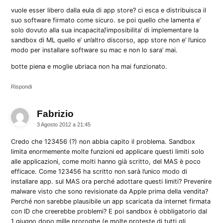
vuole esser libero dalla eula di app store? ci esca e distribuisca il
suo software firmato come sicuro. se poi quello che lamenta e’
solo dovuto alla sua incapacita’/imposibilita’ di implementare la
sandbox di ML quello e’ un’altro discorso, app store non e’ l’unico
modo per installare software su mac e non lo sara’ mai.
botte piena e moglie ubriaca non ha mai funzionato.
Rispondi
Fabrizio
dice:
3 Agosto 2012 a 21:45
Credo che 123456 (?) non abbia capito il problema. Sandbox
limita enormemente molte funzioni ed applicare questi limiti solo
alle applicazioni, come molti hanno già scritto, del MAS è poco
efficace. Come 123456 ha scritto non sarà l’unico modo di
installare app. sul MAS ora perché adottare questi limiti? Prevenire
malware visto che sono revisionate da Apple prima della vendita?
Perché non sarebbe plausibile un app scaricata da internet firmata
con ID che creerebbe problemi? E poi sandbox è obbligatorio dal
1 giugno dopo mille proroghe (e molte proteste di tutti gli