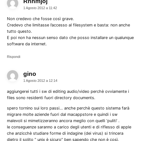
Rnhmjoj
dice:
1 Agosto 2012 a 11:42
Non credevo che fosse così grave.
Credevo che limitasse l’accesso al filesystem e basta: non anche
tutto questo.
E poi non ha nessun senso dato che posso installare un qualunque
software da internet.
Rispondi
gino
dice:
1 Agosto 2012 a 12:14
aggiungerei tutti i sw di editing audio/video perchè ovviamente i
files sono residenti fuori directory documents.
spero tornino sui loro passi… anche perchè questo sistema farà
migrare molte aziende fuori dal macappstore e quindi i sw
malevoli si mimetizzeranno ancora meglio con quelli ‘puliti’ .
le conseguenze saranno a carico degli utenti e di riflesso di apple
che anzicchè studiare forme di indagine (dei virus) si trincera
dietro il solito ” unix è sicuro” ben sapendo che non è così.