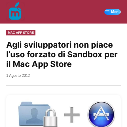
Vai
al
Menu
contenuto
PUBBLICATO
MAC APP STORE
IN
Agli sviluppatori non piace
l’uso forzato di Sandbox per
il Mac App Store
da
1 Agosto 2012
Kiro