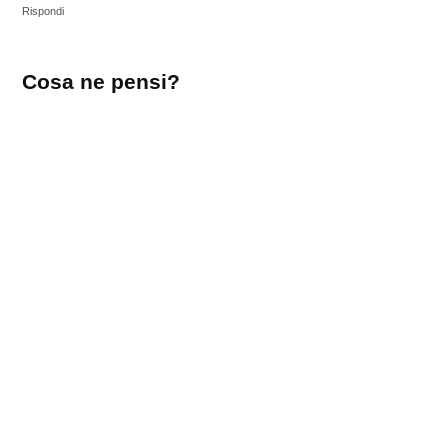
Rispondi
Lascia
Cosa ne pensi?
un
commento