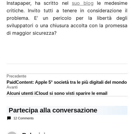
Instapaper, ha scritto nel
suo blog
le medesime
critiche. Invito tutti a tenere in considerazione il
problema. E’ un pericolo per la libertà degli
sviluppatori o una chiusura accolta con la promessa
di maggior sicurezza?
CONTRASSEGNATO
DA UNA SCRITTA:
Mac
App
Navigazione
Precedente
Store
PaidContent: Apple 5° società tra le più digitali del mondo
articoli
sviluppatori
Avanti
Alcuni utenti iCloud si sono visti sparire le email
Partecipa alla conversazione
12 Comments