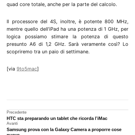
quad core totale, anche per la parte del calcolo.
Il processore del 4S, inoltre, è potente 800 MHz,
mentre quello dell’iPad ha una potenza di 1 GHz, per
logica possiamo stimare la potenza di questo
presunto A6 di 1,2 GHz. Sarà veramente così? Lo
scopriremo tra un paio di settimane.
[via
9to5mac
]
CONTRASSEGNATO
DA UNA SCRITTA:
A6
Navigazione
Precedente
chip
HTC sta preparando un tablet che ricorda l’iMac
articoli
iPhone
Avanti
5
Samsung prova con la Galaxy Camera a proporre cose
nuove