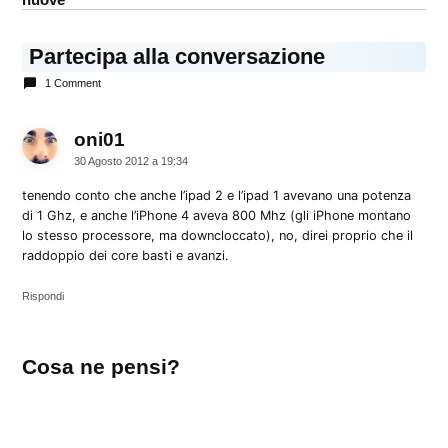
Rumors
Partecipa alla conversazione
1 Comment
oni01
dice:
30 Agosto 2012 a 19:34
tenendo conto che anche l’ipad 2 e l’ipad 1 avevano una potenza
di 1 Ghz, e anche l’iPhone 4 aveva 800 Mhz (gli iPhone montano
lo stesso processore, ma downcloccato), no, direi proprio che il
raddoppio dei core basti e avanzi.
Rispondi
Lascia
Cosa ne pensi?
un
commento