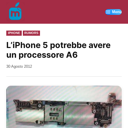
Vai
al
Menu
contenuto
PUBBLICATO
IPHONE
RUMORS
IN
L’iPhone 5 potrebbe avere
un processore A6
da
30 Agosto 2012
Kiro