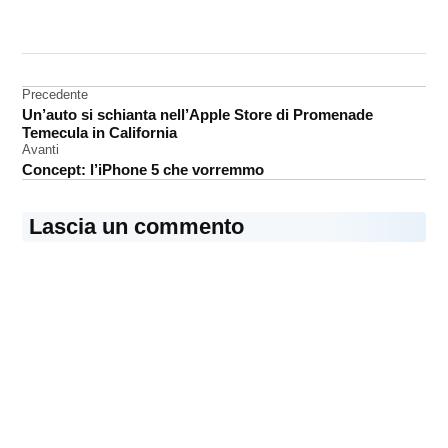
CONTRASSEGNATO
DA UNA SCRITTA:
Cina
Navigazione
Precedente
Foxconn
Un’auto si schianta nell’Apple Store di Promenade
articoli
Temecula in California
Avanti
Concept: l’iPhone 5 che vorremmo
Lascia un commento