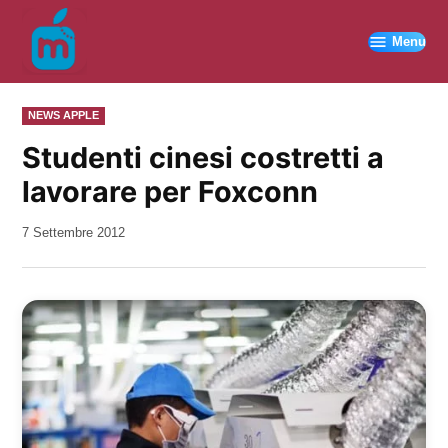
Vai
al
Menu
contenuto
PUBBLICATO
NEWS APPLE
IN
Studenti cinesi costretti a
lavorare per Foxconn
da
7 Settembre 2012
Kiro