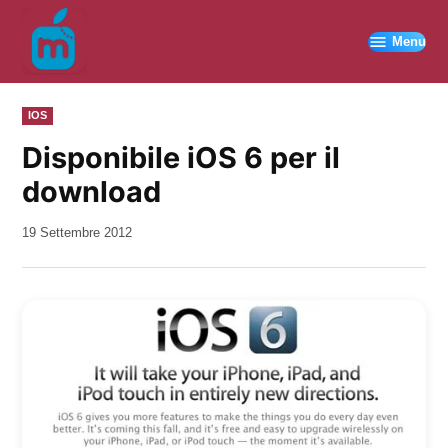
Vai
al
Menu
contenuto
PUBBLICATO
IOS
IN
Disponibile iOS 6 per il
download
da
19 Settembre 2012
Kiro