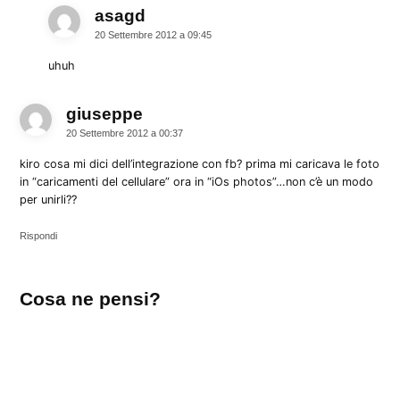
asagd
dice:
20 Settembre 2012 a 09:45
uhuh
giuseppe
dice:
20 Settembre 2012 a 00:37
kiro cosa mi dici dell’integrazione con fb? prima mi caricava le foto
in “caricamenti del cellulare” ora in “iOs photos”…non c’è un modo
per unirli??
Rispondi
Lascia
Cosa ne pensi?
un
commento