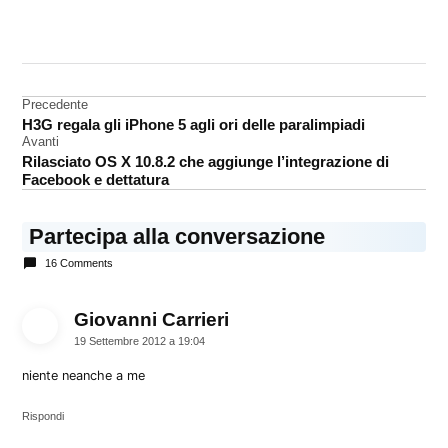
CONTRASSEGNATO
DA UNA SCRITTA:
iOS
6
Navigazione
Precedente
H3G regala gli iPhone 5 agli ori delle paralimpiadi
articoli
Avanti
Rilasciato OS X 10.8.2 che aggiunge l’integrazione di
Facebook e dettatura
Partecipa alla conversazione
16 Comments
Giovanni Carrieri
dice:
19 Settembre 2012 a 19:04
niente neanche a me
Rispondi