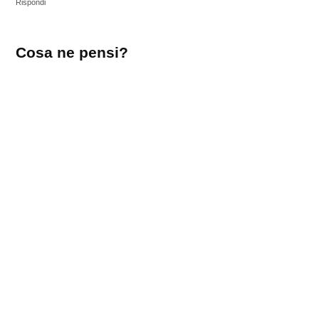
Rispondi
Lascia
Cosa ne pensi?
un
commento