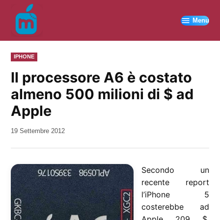
Vai
al
Menu
contenuto
PUBBLICATO
IPHONE
IN
Il processore A6 è costato
almeno 500 milioni di $ ad
Apple
da
19 Settembre 2012
Kiro
Secondo un
recente report
l’iPhone 5
costerebbe ad
Apple 209 $.