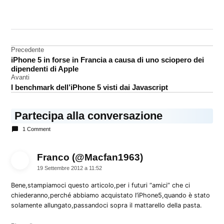
CONTRASSEGNATO
DA UNA SCRITTA:
A6
Navigazione
Precedente
processore
iPhone 5 in forse in Francia a causa di uno sciopero dei
articoli
dipendenti di Apple
Avanti
I benchmark dell’iPhone 5 visti dai Javascript
Partecipa alla conversazione
1 Comment
Franco (@Macfan1963)
dice:
19 Settembre 2012 a 11:52
Bene,stampiamoci questo articolo,per i futuri “amici” che ci
chiederanno,perché abbiamo acquistato l’iPhone5,quando è stato
solamente allungato,passandoci sopra il mattarello della pasta.