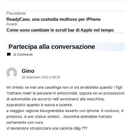
iPhone
5
Navigazione
Precedente
Phil
ReadyCase, una custodia multiuso per iPhone
articoli
Schiller
Avanti
Come sono cambiate le scroll bar di Apple nel tempo
Partecipa alla conversazione
11 Comments
Gino
dice:
26 Settembre 2012 a 08:33
mi chiedo se mai una casalinga non si sia arrabbiata quando i figli
‘trattano male’ le persiane in anticorodal. oppure se un possessore
di automobile sia accorto nell’ avvicinarsi alla macchina,
sopratutto quando è nuova e lucente.
a maggior ragione bisognerebbe esserlo con iphone. è costoso, è
prezioso, è uno status simbol… insomma andrebbe trattato
certamente con cura.
vi lascereste stropicciare una camicia d&g ???