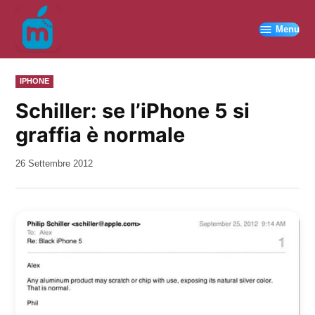
Vai
al
Menu
contenuto
PUBBLICATO
IPHONE
IN
Schiller: se l’iPhone 5 si
graffia è normale
da
26 Settembre 2012
Kiro