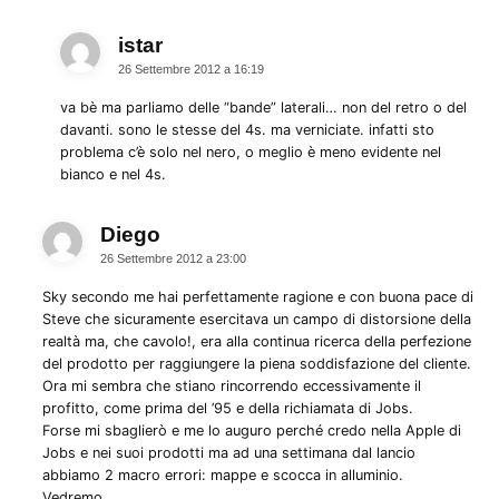
istar
dice:
26 Settembre 2012 a 16:19
va bè ma parliamo delle “bande” laterali… non del retro o del
davanti. sono le stesse del 4s. ma verniciate. infatti sto
problema c’è solo nel nero, o meglio è meno evidente nel
bianco e nel 4s.
Diego
dice:
26 Settembre 2012 a 23:00
Sky secondo me hai perfettamente ragione e con buona pace di
Steve che sicuramente esercitava un campo di distorsione della
realtà ma, che cavolo!, era alla continua ricerca della perfezione
del prodotto per raggiungere la piena soddisfazione del cliente.
Ora mi sembra che stiano rincorrendo eccessivamente il
profitto, come prima del ’95 e della richiamata di Jobs.
Forse mi sbaglierò e me lo auguro perché credo nella Apple di
Jobs e nei suoi prodotti ma ad una settimana dal lancio
abbiamo 2 macro errori: mappe e scocca in alluminio.
Vedremo…