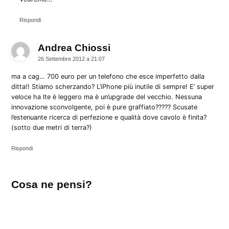
Rispondi
Andrea Chiossi
dice:
26 Settembre 2012 a 21:07
ma a cag… 700 euro per un telefono che esce imperfetto dalla
ditta!! Stiamo scherzando? L’iPhone più inutile di sempre! E’ super
veloce ha lte è leggero ma è un’upgrade del vecchio. Nessuna
innovazione sconvolgente, poi è pure graffiato????? Scusate
l’estenuante ricerca di perfezione e qualità dove cavolo è finita?
(sotto due metri di terra?)
Rispondi
Lascia
Cosa ne pensi?
un
commento