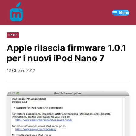
Vai
al
Menu
contenuto
PUBBLICATO
IPOD
IN
Apple rilascia firmware 1.0.1
per i nuovi iPod Nano 7
da
12 Ottobre 2012
Kiro