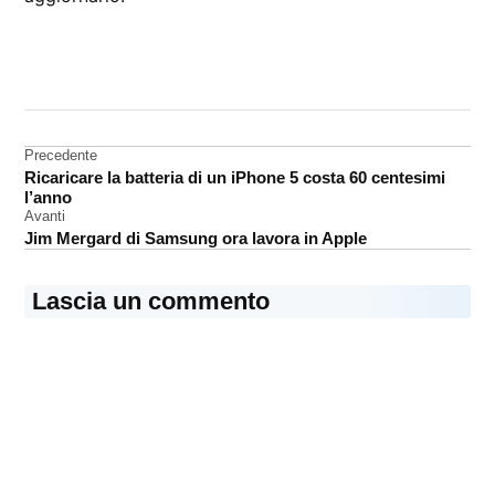
CONTRASSEGNATO
DA UNA SCRITTA:
Aggiornamento
software
Navigazione
Precedente
iPod
Ricaricare la batteria di un iPhone 5 costa 60 centesimi
articoli
Nano
l’anno
Avanti
Jim Mergard di Samsung ora lavora in Apple
Lascia un commento