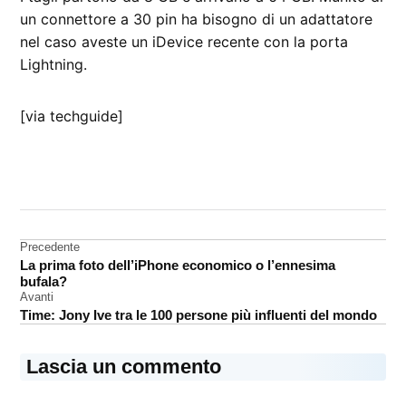
un connettore a 30 pin ha bisogno di un adattatore
nel caso aveste un iDevice recente con la porta
Lightning.
[via techguide]
CONTRASSEGNATO
DA UNA SCRITTA:
accessori
Navigazione
Precedente
iPad
La prima foto dell’iPhone economico o l’ennesima
articoli
iPhone
bufala?
Avanti
memoria
Time: Jony Ive tra le 100 persone più influenti del mondo
Lascia un commento