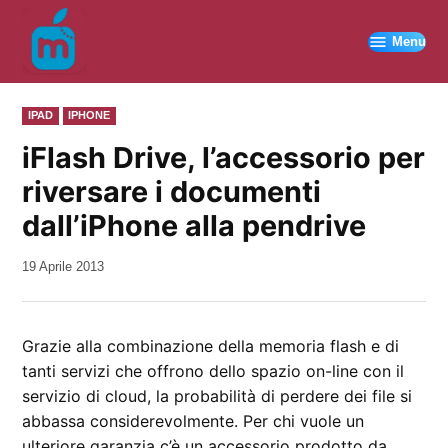
Vai
al
Menu
contenuto
PUBBLICATO
IPAD
IPHONE
IN
iFlash Drive, l’accessorio per
riversare i documenti
dall’iPhone alla pendrive
da
19 Aprile 2013
Kiro
Grazie alla combinazione della memoria flash e di
tanti servizi che offrono dello spazio on-line con il
servizio di cloud, la probabilità di perdere dei file si
abbassa considerevolmente. Per chi vuole un
ulteriore garanzia c’è un accessorio prodotto da