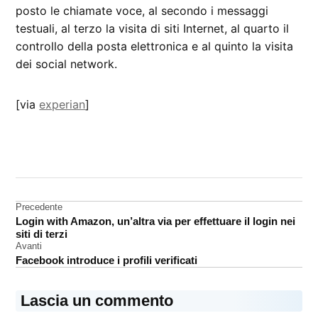
posto le chiamate voce, al secondo i messaggi
testuali, al terzo la visita di siti Internet, al quarto il
controllo della posta elettronica e al quinto la visita
dei social network.
[via
experian
]
CONTRASSEGNATO
DA UNA SCRITTA:
analisi
Navigazione
Precedente
Android
Login with Amazon, un’altra via per effettuare il login nei
articoli
iOS
siti di terzi
Avanti
Facebook introduce i profili verificati
Lascia un commento