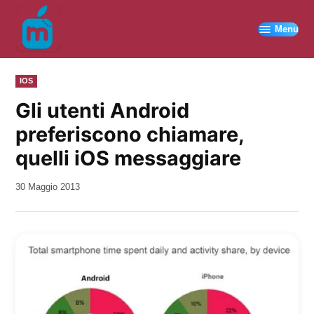
Vai
al
Menu
contenuto
PUBBLICATO
IOS
IN
Gli utenti Android
preferiscono chiamare,
quelli iOS messaggiare
da
30 Maggio 2013
Kiro