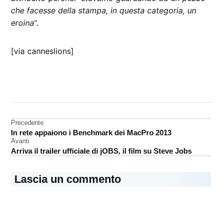
che facesse della stampa, in questa categoria, un
eroina
“.
[via canneslions]
CONTRASSEGNATO
DA UNA SCRITTA:
iPad
Mini
Navigazione
Precedente
In rete appaiono i Benchmark dei MacPro 2013
Time
articoli
Avanti
Arriva il trailer ufficiale di jOBS, il film su Steve Jobs
Lascia un commento