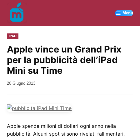
Vai
al
Menu
contenuto
PUBBLICATO
IPAD
IN
Apple vince un Grand Prix
per la pubblicità dell’iPad
Mini su Time
da
20 Giugno 2013
Kiro
Apple spende milioni di dollari ogni anno nella
pubblicità. Alcuni spot si sono rivelati fallimentari,