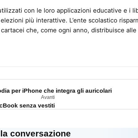
ilizzati con le loro applicazioni educative e i lib
 elezioni più interattive. L’ente scolastico rispa
ri cartacei che, come ogni anno, distribuisce alle
one
odia per iPhone che integra gli auricolari
Avanti
acBook senza vestiti
lla conversazione