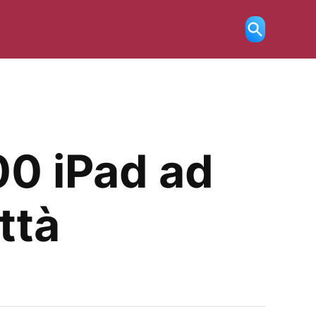
Ricerca
aperta
00 iPad ad
ttà