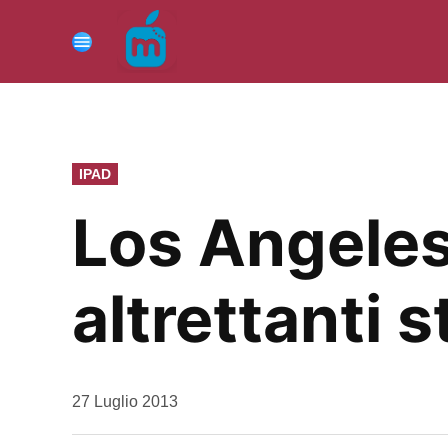
Vai
al
Menu
contenuto
PUBBLICATO
IPAD
IN
Los Angeles
altrettanti s
da
27 Luglio 2013
Kiro