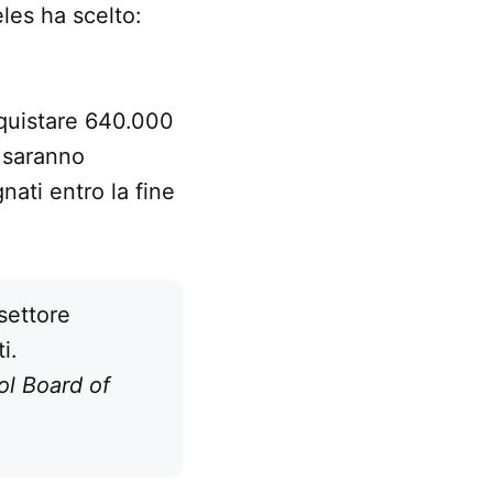
eles ha scelto:
cquistare 640.000
a saranno
nati entro la fine
settore
i.
ol Board of