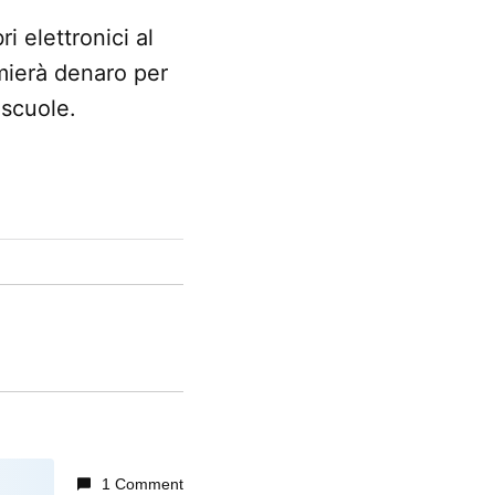
ri elettronici al
rmierà denaro per
 scuole.
1 Comment