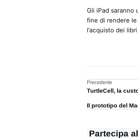
Gli iPad saranno ut
fine di rendere le
l’acquisto dei lib
CONTRASSEGNATO
DA UNA SCRITTA:
iPad
Navigazi
Precedente
studenti
TurtleCell, la cust
articoli
Il prototipo del M
Partecipa a