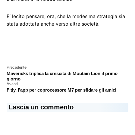
E’ lecito pensare, ora, che la medesima strategia sia
stata adottata anche verso altre società.
CONTRASSEGNATO
DA UNA SCRITTA:
Samsung
Navigazione
Precedente
Mavericks triplica la crescita di Moutain Lion il primo
articoli
giorno
Avanti
Fitly, l’app per coprocessore M7 per sfidare gli amici
Lascia un commento