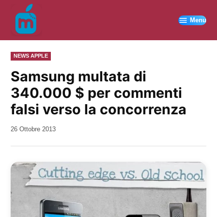
Vai
al
Menu
contenuto
PUBBLICATO
NEWS APPLE
IN
Samsung multata di
340.000 $ per commenti
falsi verso la concorrenza
da
26 Ottobre 2013
Kiro