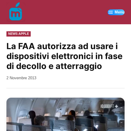
Vai
al
Menu
contenuto
PUBBLICATO
NEWS APPLE
IN
La FAA autorizza ad usare i
dispositivi elettronici in fase
di decollo e atterraggio
da
2 Novembre 2013
Kiro