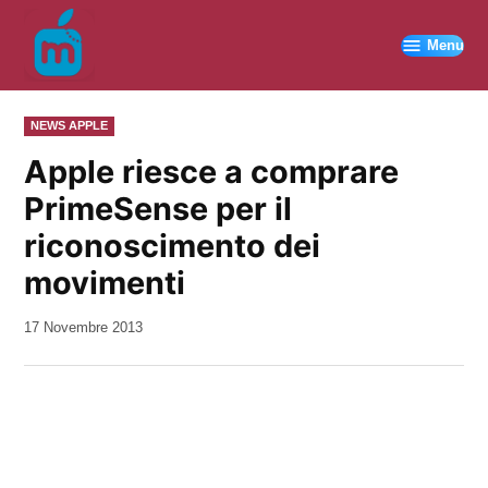
Vai
al
Menu
contenuto
PUBBLICATO
NEWS APPLE
IN
Apple riesce a comprare
PrimeSense per il
riconoscimento dei
movimenti
da
17 Novembre 2013
Kiro