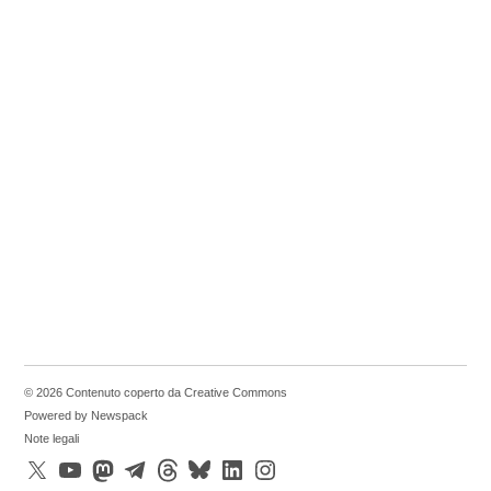
© 2026 Contenuto coperto da Creative Commons
Powered by Newspack
Note legali
X
YouTube
Mastodon
Telegram
Threads
Bluesky
LinkedIn
Instagram