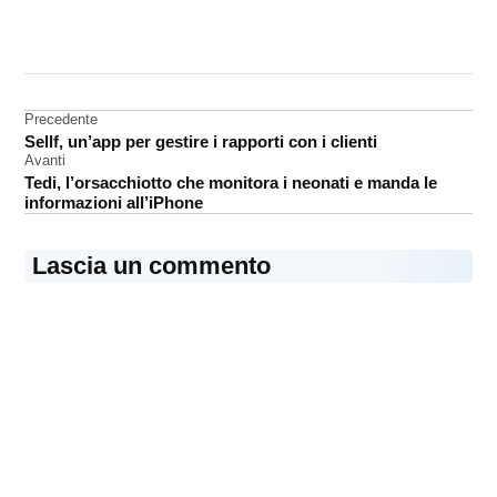
CONTRASSEGNATO
DA UNA SCRITTA:
Apple
Navigazione
Precedente
PrimeSense
Sellf, un’app per gestire i rapporti con i clienti
articoli
Avanti
Tedi, l’orsacchiotto che monitora i neonati e manda le
informazioni all’iPhone
Lascia un commento