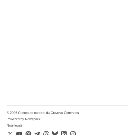
© 2026 Contenuto coperto da Creative Commons
Powered by Newspack
Note legali
X
YouTube
Mastodon
Telegram
Threads
Bluesky
LinkedIn
Instagram