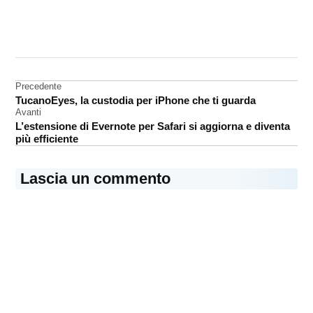
CONTRASSEGNATO
DA UNA SCRITTA:
display
retina
Navigazione
Precedente
iPad
TucanoEyes, la custodia per iPhone che ti guarda
articoli
Air
Avanti
L’estensione di Evernote per Safari si aggiorna e diventa
iPad
più efficiente
Mini
2
Lascia un commento