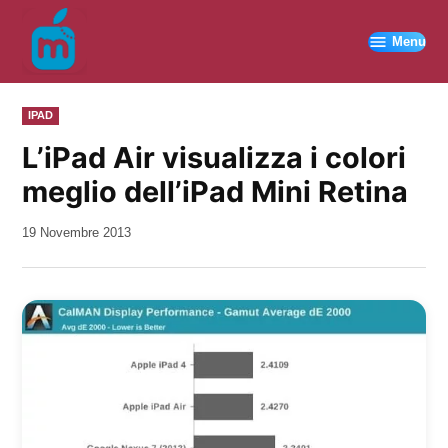
Vai
al
Menu
contenuto
PUBBLICATO
IPAD
IN
L’iPad Air visualizza i colori
meglio dell’iPad Mini Retina
da
19 Novembre 2013
Kiro