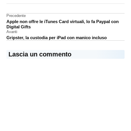
Campus
Navigazione
Precedente
Spaceship
Apple non offre le iTunes Card virtuali, lo fa Paypal con
articoli
Digital Gifts
Avanti
Gripster, la custodia per iPad con manico incluso
Lascia un commento