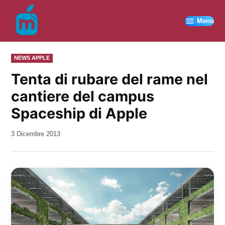
Vai
al
Menu
contenuto
PUBBLICATO
NEWS APPLE
IN
Tenta di rubare del rame nel
cantiere del campus
Spaceship di Apple
da
3 Dicembre 2013
Kiro