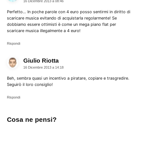
16 Dicembre 2013 a 08:46
Perfetto… In poche parole con 4 euro posso sentirmi in diritto di
scaricare musica evitando di acquistarla regolarmente! Se
dobbiamo essere ottimisti è come un mega piano flat per
scaricare musica illegalmente a 4 euro!
Rispondi
Giulio Riotta
dice:
16 Dicembre 2013 a 14:18
Beh, sembra quasi un incentivo a piratare, copiare e trasgredire.
Seguirò il loro consiglio!
Rispondi
Lascia
Cosa ne pensi?
un
commento