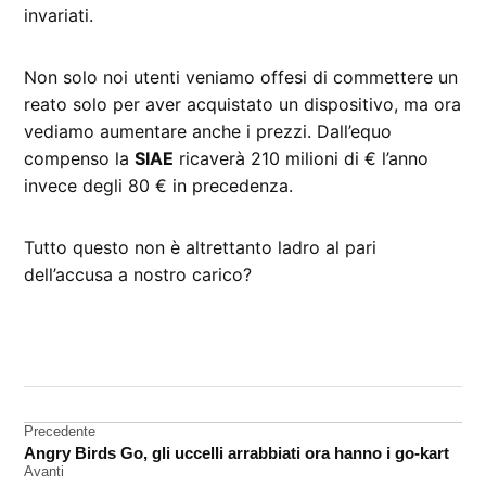
invariati.
Non solo noi utenti veniamo offesi di commettere un
reato solo per aver acquistato un dispositivo, ma ora
vediamo aumentare anche i prezzi. Dall’equo
compenso la
SIAE
ricaverà 210 milioni di € l’anno
invece degli 80 € in precedenza.
Tutto questo non è altrettanto ladro al pari
dell’accusa a nostro carico?
CONTRASSEGNATO
DA UNA SCRITTA:
iPad
Navigazione
Precedente
iPhone
Angry Birds Go, gli uccelli arrabbiati ora hanno i go-kart
articoli
Avanti