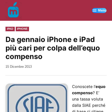
Vai
al
Menu
contenuto
PUBBLICATO
IPAD
IPHONE
IN
Da gennaio iPhone e iPad
più cari per colpa dell’equo
compenso
da
15 Dicembre 2013
Kiro
Conoscete l’
equo
compenso
? E’
una tassa voluta
dalla SIAE perché
di base ci ritiene