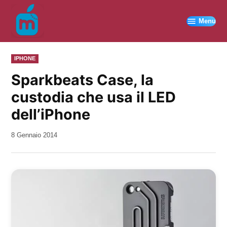
Vai
al
Menu
contenuto
PUBBLICATO
IPHONE
IN
Sparkbeats Case, la
custodia che usa il LED
dell’iPhone
da
8 Gennaio 2014
Kiro