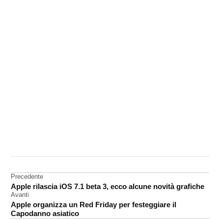
CONTRASSEGNATO
DA UNA SCRITTA:
accessori
Navigazione
Precedente
iPhone
Apple rilascia iOS 7.1 beta 3, ecco alcune novità grafiche
articoli
Avanti
Apple organizza un Red Friday per festeggiare il
Capodanno asiatico