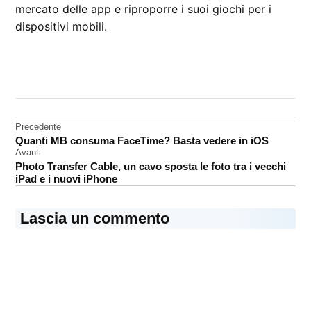
mercato delle app e riproporre i suoi giochi per i
dispositivi mobili.
CONTRASSEGNATO
DA UNA SCRITTA:
Zynga
Navigazione
Precedente
Quanti MB consuma FaceTime? Basta vedere in iOS
articoli
Avanti
Photo Transfer Cable, un cavo sposta le foto tra i vecchi
iPad e i nuovi iPhone
Lascia un commento