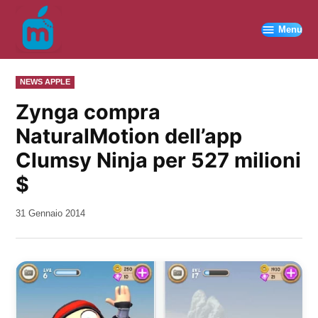
Vai
al
Menu
contenuto
PUBBLICATO
NEWS APPLE
IN
Zynga compra
NaturalMotion dell’app
Clumsy Ninja per 527 milioni
$
da
31 Gennaio 2014
Kiro