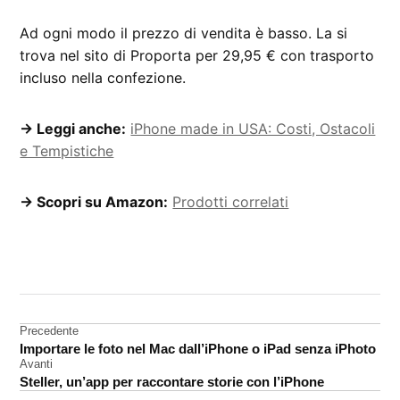
Ad ogni modo il prezzo di vendita è basso. La si
trova nel sito di Proporta per 29,95 € con trasporto
incluso nella confezione.
→ Leggi anche:
iPhone made in USA: Costi, Ostacoli
e Tempistiche
→ Scopri su Amazon:
Prodotti correlati
CONTRASSEGNATO
DA UNA SCRITTA:
accessori
Navigazione
Precedente
iPhone
Importare le foto nel Mac dall’iPhone o iPad senza iPhoto
5S
articoli
Avanti
recensione
Steller, un’app per raccontare storie con l’iPhone