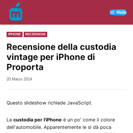
Vai
al
Menu
contenuto
PUBBLICATO
IPHONE
RECENSIONI
IN
Recensione della custodia
vintage per iPhone di
Proporta
da
20 Marzo 2014
Kiro
Questo slideshow richiede JavaScript.
La
custodia per l'iPhone
è un po' come il colore
dell'automobile. Apparentemente le si dà poca