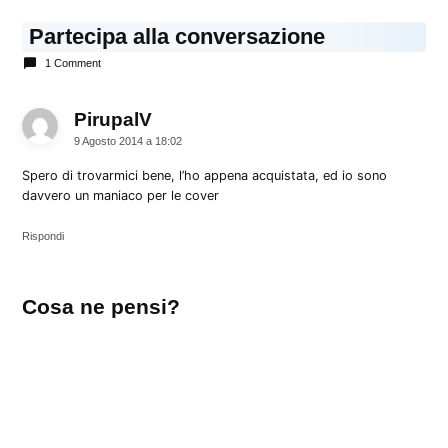
Partecipa alla conversazione
1 Comment
PirupalV
dice:
9 Agosto 2014 a 18:02
Spero di trovarmici bene, l’ho appena acquistata, ed io sono
davvero un maniaco per le cover
Rispondi
Lascia
Cosa ne pensi?
un
commento