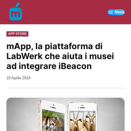
Vai
al
Menu
contenuto
PUBBLICATO
APP STORE
IN
mApp, la piattaforma di
LabWerk che aiuta i musei
ad integrare iBeacon
da
10 Aprile 2014
Kiro