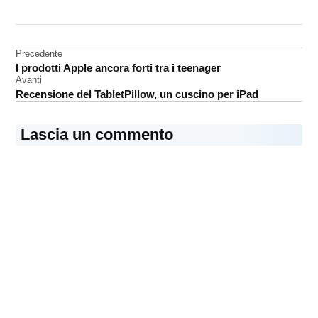
CONTRASSEGNATO
DA UNA SCRITTA:
App
Store
Navigazione
Precedente
I prodotti Apple ancora forti tra i teenager
iBeacon
articoli
Avanti
Recensione del TabletPillow, un cuscino per iPad
Lascia un commento