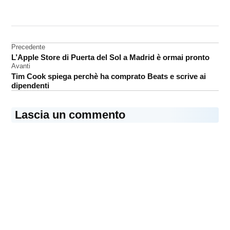
CONTRASSEGNATO
DA UNA SCRITTA:
Mac
App
Navigazione
Precedente
Store
L’Apple Store di Puerta del Sol a Madrid è ormai pronto
articoli
Software
Avanti
Tim Cook spiega perchè ha comprato Beats e scrive ai
dipendenti
Lascia un commento