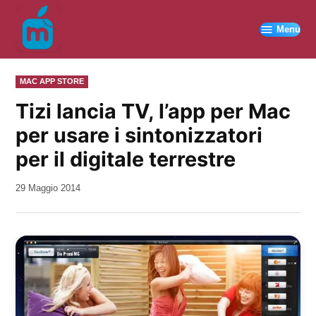
Vai
al
Menu
contenuto
PUBBLICATO
MAC APP STORE
IN
Tizi lancia TV, l’app per Mac
per usare i sintonizzatori
per il digitale terrestre
da
29 Maggio 2014
Kiro